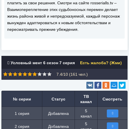
платить за свои решения. Смотри на сайте rosserialls.tv –
Взаимопереплетение этих судьбоносных перемен делает
жизнь района живой и непредсказуемой, каждый персонаж
вынужден адаптироваться к новым обстоятельствам и
пересматривать прежние убеждения.
Условный мент 6 сезон 7 серия
Есть жалоба? (Жми)
7.4/10 (
161
чел.)
ТВ
№ серии
Статус
Смотреть
канал
5
1 серия
Добавлена
канал
5
2 серия
Добавлена