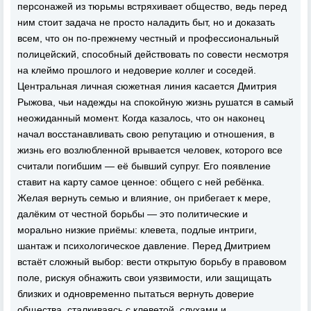
персонажей из тюрьмы встряхивает общество, ведь перед
ним стоит задача не просто наладить быт, но и доказать
всем, что он по-прежнему честный и профессиональный
полицейский, способный действовать по совести несмотря
на клеймо прошлого и недоверие коллег и соседей.
Центральная личная сюжетная линия касается Дмитрия
Рыжова, чьи надежды на спокойную жизнь рушатся в самый
неожиданный момент. Когда казалось, что он наконец
начал восстанавливать свою репутацию и отношения, в
жизнь его возлюбленной врывается человек, которого все
считали погибшим — её бывший супруг. Его появление
ставит на карту самое ценное: общего с ней ребёнка.
Желая вернуть семью и влияние, он прибегает к мере,
далёким от честной борьбы — это политические и
морально низкие приёмы: клевета, подлые интриги,
шантаж и психологическое давление. Перед Дмитрием
встаёт сложный выбор: вести открытую борьбу в правовом
поле, рискуя обнажить свои уязвимости, или защищать
близких и одновременно пытаться вернуть доверие
общества, сталкиваясь с клеветой, слухами и