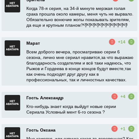
Когда 78-я серия, на 34-й минуте мерзкая голая
срака прошла около камеры, меня чуть не вырвало.
Обязательно вонючие жопы показывать зрителям,
да еще и крупным планом?👎👎👎👎👎👎👎👎👎👎👎
+14
Марат
Всем доброго вечера, просматриваю серии 6
сезона, лично мне сериал нравится,за что выражаю
благодарность создателям и всё таки надеюсь, что
Рыжов и Гордеева в конце концов будут вместе,так
как очень подходят друг другу как в
профессиональных, так и личностных качествах.
+4
Гость Александр
Кто-нибудь знает когда выйдут новые серии
Сериала Условный мент 6-го сезона ?
+1
Гость Оксана
Мне кажется, или озвучка какая то деревянная? Как