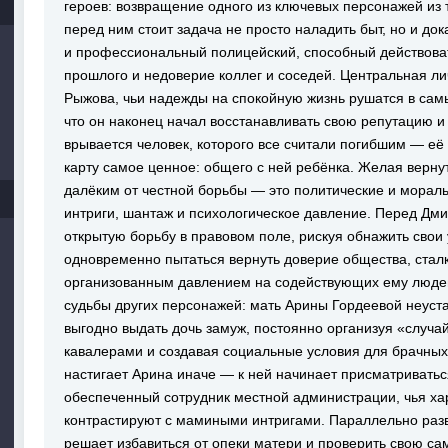
героев: возвращение одного из ключевых персонажей из 
перед ним стоит задача не просто наладить быт, но и док
и профессиональный полицейский, способный действоват
прошлого и недоверие коллег и соседей. Центральная л
Рыжова, чьи надежды на спокойную жизнь рушатся в сам
что он наконец начал восстанавливать свою репутацию и
врывается человек, которого все считали погибшим — её 
карту самое ценное: общего с ней ребёнка. Желая вернут
далёким от честной борьбы — это политические и мораль
интриги, шантаж и психологическое давление. Перед Дми
открытую борьбу в правовом поле, рискуя обнажить свои
одновременно пытаться вернуть доверие общества, сталк
организованным давлением на содействующих ему люд
судьбы других персонажей: мать Арины Гордеевой неуст
выгодно выдать дочь замуж, постоянно организуя «случ
кавалерами и создавая социальные условия для брачных
настигает Арина иначе — к ней начинает присматривать
обеспеченный сотрудник местной администрации, чья ха
контрастируют с мамиными интригами. Параллельно раз
решает избавиться от опеки матери и проверить свою са