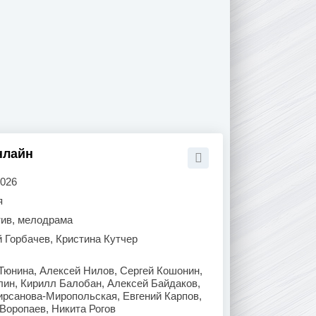
нлайн
2026
я
тив, мелодрама
 Горбачев, Кристина Кутчер
Тюнина, Алексей Нилов, Сергей Кошонин,
лин, Кирилл Балобан, Алексей Байдаков,
ирсанова-Миропольская, Евгений Карпов,
Воропаев, Никита Рогов