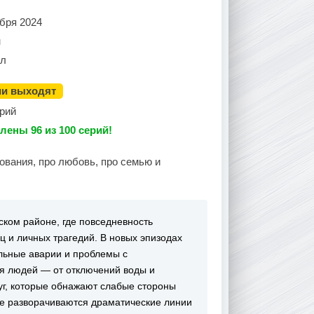
бря 2024
н
ал
ии выходят
ерий
лены 96 из 100 серий!
ования, про любовь, про семью и
ском районе, где повседневность
 и личных трагедий. В новых эпизодах
альные аварии и проблемы с
я людей — от отключений воды и
уг, которые обнажают слабые стороны
не разворачиваются драматические линии