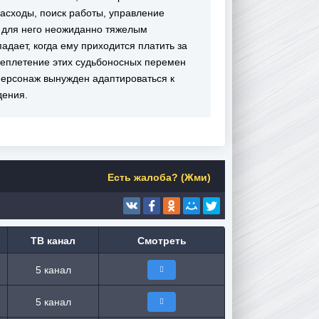
асходы, поиск работы, управление
 для него неожиданно тяжелым
дает, когда ему приходится платить за
ереплетение этих судьбоносных перемен
персонаж вынужден адаптироваться к
дения.
Есть жалоба? (Жми)
ТВ канал
Смотреть
5 канал
5 канал