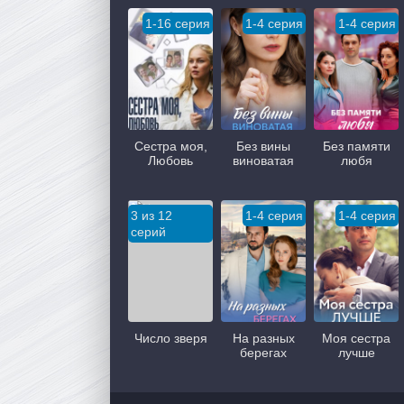
1-16 серия
1-4 серия
1-4 серия
Сестра моя,
Без вины
Без памяти
Любовь
виноватая
любя
3 из 12
1-4 серия
1-4 серия
серий
Число зверя
На разных
Моя сестра
берегах
лучше