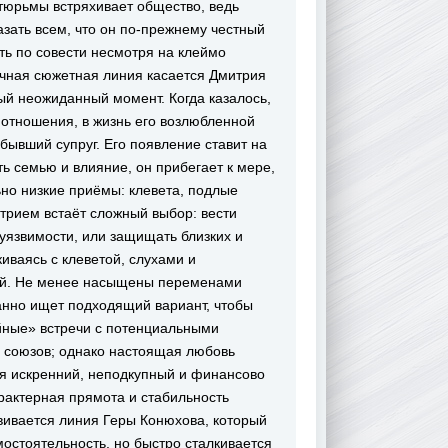
тюрьмы встряхивает общество, ведь
азать всем, что он по-прежнему честный
ь по совести несмотря на клеймо
ичная сюжетная линия касается Дмитрия
ый неожиданный момент. Когда казалось,
 отношения, в жизнь его возлюбленной
бывший супруг. Его появление ставит на
ь семью и влияние, он прибегает к мере,
но низкие приёмы: клевета, подлые
трием встаёт сложный выбор: вести
 уязвимости, или защищать близких и
иваясь с клеветой, слухами и
ей. Не менее насыщены переменами
анно ищет подходящий вариант, чтобы
айные» встречи с потенциальными
 союзов; однако настоящая любовь
ся искренний, неподкупный и финансово
рактерная прямота и стабильность
вивается линия Геры Конюхова, который
мостоятельность, но быстро сталкивается