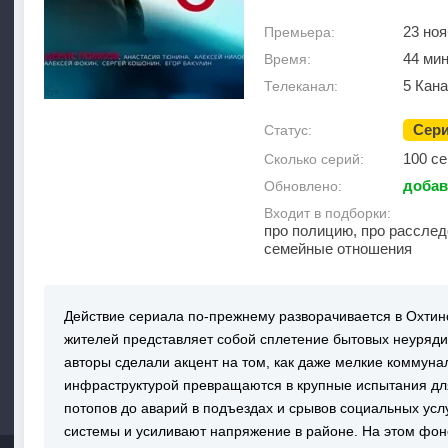
23 ноя
Премьера:
44 ми
Время:
5 Кан
Телеканал:
Сер
Статус:
100 с
Сколько серий:
добав
Обновлено:
Входит в подборки:
про полицию, про расслед
семейные отношения
Действие сериала по-прежнему разворачивается в Охтин
жителей представляет собой сплетение бытовых неурядиц
авторы сделали акцент на том, как даже мелкие коммун
инфраструктурой превращаются в крупные испытания дл
потопов до аварий в подъездах и срывов социальных усл
системы и усиливают напряжение в районе. На этом фо