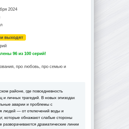
бря 2024
н
ал
ии выходят
ерий
лены 96 из 100 серий!
ования, про любовь, про семью и
ском районе, где повседневность
 и личных трагедий. В новых эпизодах
альные аварии и проблемы с
я людей — от отключений воды и
уг, которые обнажают слабые стороны
не разворачиваются драматические линии