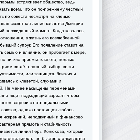
тюрьмы встряхивает общество, ведь
азать всем, что он по-прежнему честный
ь по совести несмотря на клеймо
ичная сюжетная линия касается Дмитрия
ый неожиданный момент. Когда казалось,
 отношения, в жизнь его возлюбленной
бывший супруг. Его появление ставит на
ь семью и влияние, он прибегает к мере,
но низкие приёмы: клевета, подлые
трием встаёт сложный выбор: вести
 уязвимости, или защищать близких и
иваясь с клеветой, слухами и
ей. Не менее насыщены переменами
анно ищет подходящий вариант, чтобы
айные» встречи с потенциальными
 союзов; однако настоящая любовь
ся искренний, неподкупный и финансово
рактерная прямота и стабильность
вивается линия Геры Конюхова, который
мостоятельность, но быстро сталкивается