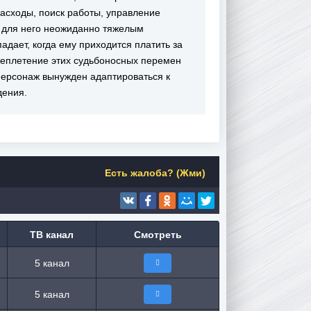
асходы, поиск работы, управление
 для него неожиданно тяжелым
дает, когда ему приходится платить за
ереплетение этих судьбоносных перемен
персонаж вынужден адаптироваться к
дения.
Есть жалоба? (Жми)
ТВ канал
Смотреть
5 канал
5 канал