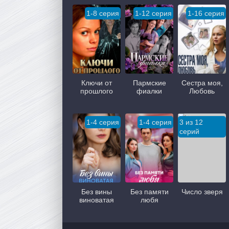
1-8 серия
1-12 серия
1-16 серия
Ключи от
Пармские
Сестра моя,
прошлого
фиалки
Любовь
1-4 серия
1-4 серия
3 из 12
серий
Без вины
Без памяти
Число зверя
виноватая
любя