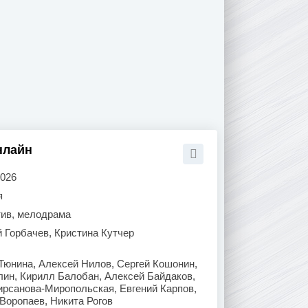
нлайн
2026
я
тив, мелодрама
 Горбачев, Кристина Кутчер
Тюнина, Алексей Нилов, Сергей Кошонин,
лин, Кирилл Балобан, Алексей Байдаков,
ирсанова-Миропольская, Евгений Карпов,
Воропаев, Никита Рогов