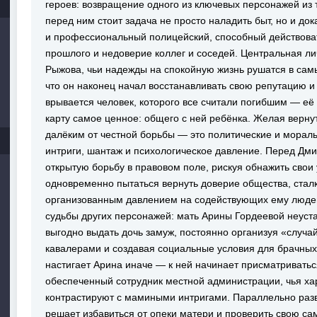
героев: возвращение одного из ключевых персонажей из 
перед ним стоит задача не просто наладить быт, но и док
и профессиональный полицейский, способный действоват
прошлого и недоверие коллег и соседей. Центральная л
Рыжова, чьи надежды на спокойную жизнь рушатся в сам
что он наконец начал восстанавливать свою репутацию и
врывается человек, которого все считали погибшим — её 
карту самое ценное: общего с ней ребёнка. Желая вернут
далёким от честной борьбы — это политические и мораль
интриги, шантаж и психологическое давление. Перед Дми
открытую борьбу в правовом поле, рискуя обнажить свои
одновременно пытаться вернуть доверие общества, сталк
организованным давлением на содействующих ему люд
судьбы других персонажей: мать Арины Гордеевой неуст
выгодно выдать дочь замуж, постоянно организуя «случ
кавалерами и создавая социальные условия для брачных
настигает Арина иначе — к ней начинает присматривать
обеспеченный сотрудник местной администрации, чья ха
контрастируют с мамиными интригами. Параллельно раз
решает избавиться от опеки матери и проверить свою са