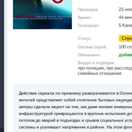
23 ноя
Премьера:
44 ми
Время:
5 Кан
Телеканал:
Сер
Статус:
100 с
Сколько серий:
добав
Обновлено:
Входит в подборки:
про полицию, про расслед
семейные отношения
Действие сериала по-прежнему разворачивается в Охтин
жителей представляет собой сплетение бытовых неурядиц
авторы сделали акцент на том, как даже мелкие коммун
инфраструктурой превращаются в крупные испытания дл
потопов до аварий в подъездах и срывов социальных усл
системы и усиливают напряжение в районе. На этом фо