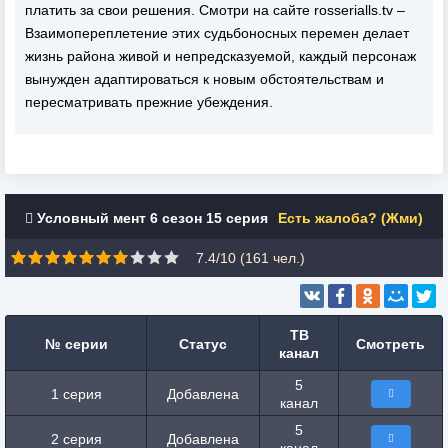
платить за свои решения. Смотри на сайте rosserialls.tv –
Взаимопереплетение этих судьбоносных перемен делает
жизнь района живой и непредсказуемой, каждый персонаж
вынужден адаптироваться к новым обстоятельствам и
пересматривать прежние убеждения.
Условный мент 6 сезон 15 серия
Есть жалоба? (Жми)
7.4/10 (
161
чел.)
ТВ
№ серии
Статус
Смотреть
канал
5
1 серия
Добавлена
канал
5
2 серия
Добавлена