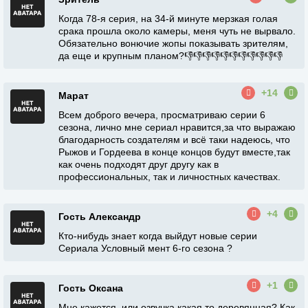
Когда 78-я серия, на 34-й минуте мерзкая голая
срака прошла около камеры, меня чуть не вырвало.
Обязательно вонючие жопы показывать зрителям,
да еще и крупным планом?👎👎👎👎👎👎👎👎👎👎👎
+14
Марат
Всем доброго вечера, просматриваю серии 6
сезона, лично мне сериал нравится,за что выражаю
благодарность создателям и всё таки надеюсь, что
Рыжов и Гордеева в конце концов будут вместе,так
как очень подходят друг другу как в
профессиональных, так и личностных качествах.
+4
Гость Александр
Кто-нибудь знает когда выйдут новые серии
Сериала Условный мент 6-го сезона ?
+1
Гость Оксана
Мне кажется, или озвучка какая то деревянная? Как