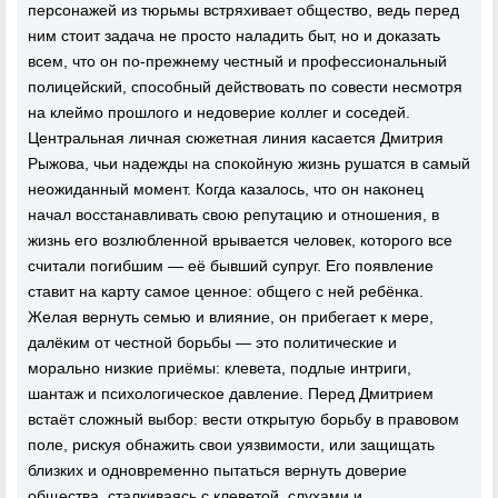
персонажей из тюрьмы встряхивает общество, ведь перед
ним стоит задача не просто наладить быт, но и доказать
всем, что он по-прежнему честный и профессиональный
полицейский, способный действовать по совести несмотря
на клеймо прошлого и недоверие коллег и соседей.
Центральная личная сюжетная линия касается Дмитрия
Рыжова, чьи надежды на спокойную жизнь рушатся в самый
неожиданный момент. Когда казалось, что он наконец
начал восстанавливать свою репутацию и отношения, в
жизнь его возлюбленной врывается человек, которого все
считали погибшим — её бывший супруг. Его появление
ставит на карту самое ценное: общего с ней ребёнка.
Желая вернуть семью и влияние, он прибегает к мере,
далёким от честной борьбы — это политические и
морально низкие приёмы: клевета, подлые интриги,
шантаж и психологическое давление. Перед Дмитрием
встаёт сложный выбор: вести открытую борьбу в правовом
поле, рискуя обнажить свои уязвимости, или защищать
близких и одновременно пытаться вернуть доверие
общества, сталкиваясь с клеветой, слухами и