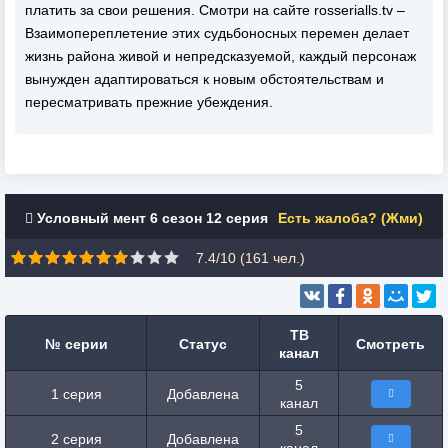
платить за свои решения. Смотри на сайте rosserialls.tv –
Взаимопереплетение этих судьбоносных перемен делает
жизнь района живой и непредсказуемой, каждый персонаж
вынужден адаптироваться к новым обстоятельствам и
пересматривать прежние убеждения.
Условный мент 6 сезон 12 серия
Есть жалоба? (Жми)
7.4/10 (
161
чел.)
ТВ
№ серии
Статус
Смотреть
канал
5
1 серия
Добавлена
канал
5
2 серия
Добавлена