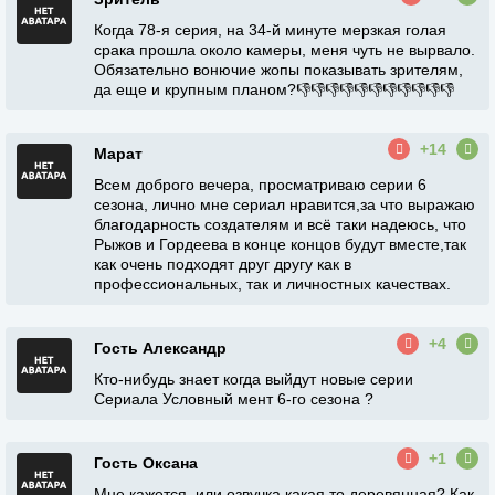
Когда 78-я серия, на 34-й минуте мерзкая голая
срака прошла около камеры, меня чуть не вырвало.
Обязательно вонючие жопы показывать зрителям,
да еще и крупным планом?👎👎👎👎👎👎👎👎👎👎👎
+14
Марат
Всем доброго вечера, просматриваю серии 6
сезона, лично мне сериал нравится,за что выражаю
благодарность создателям и всё таки надеюсь, что
Рыжов и Гордеева в конце концов будут вместе,так
как очень подходят друг другу как в
профессиональных, так и личностных качествах.
+4
Гость Александр
Кто-нибудь знает когда выйдут новые серии
Сериала Условный мент 6-го сезона ?
+1
Гость Оксана
Мне кажется, или озвучка какая то деревянная? Как