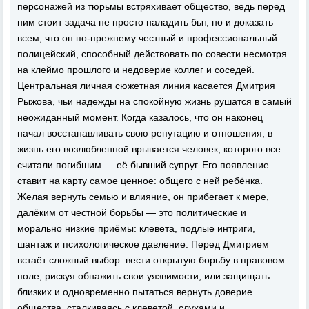
персонажей из тюрьмы встряхивает общество, ведь перед
ним стоит задача не просто наладить быт, но и доказать
всем, что он по-прежнему честный и профессиональный
полицейский, способный действовать по совести несмотря
на клеймо прошлого и недоверие коллег и соседей.
Центральная личная сюжетная линия касается Дмитрия
Рыжова, чьи надежды на спокойную жизнь рушатся в самый
неожиданный момент. Когда казалось, что он наконец
начал восстанавливать свою репутацию и отношения, в
жизнь его возлюбленной врывается человек, которого все
считали погибшим — её бывший супруг. Его появление
ставит на карту самое ценное: общего с ней ребёнка.
Желая вернуть семью и влияние, он прибегает к мере,
далёким от честной борьбы — это политические и
морально низкие приёмы: клевета, подлые интриги,
шантаж и психологическое давление. Перед Дмитрием
встаёт сложный выбор: вести открытую борьбу в правовом
поле, рискуя обнажить свои уязвимости, или защищать
близких и одновременно пытаться вернуть доверие
общества, сталкиваясь с клеветой, слухами и