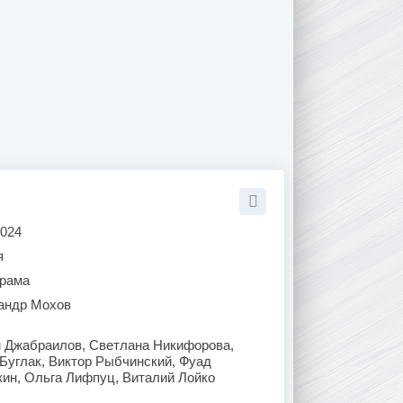
2024
я
рама
андр Мохов
 Джабраилов, Светлана Никифорова,
Буглак, Виктор Рыбчинский, Фуад
ин, Ольга Лифпуц, Виталий Лойко