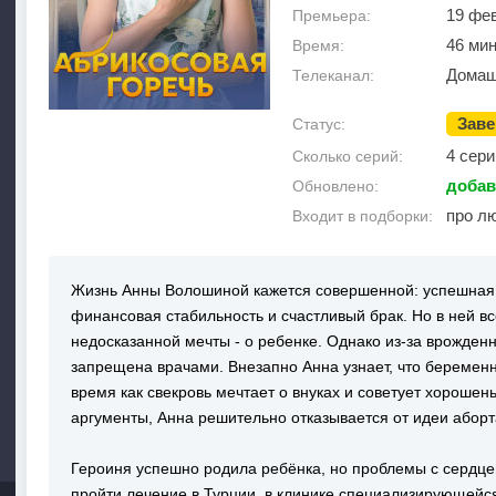
19 фе
Премьера:
46 мин
Время:
Домаш
Телеканал:
Зав
Статус:
4 сери
Сколько серий:
добав
Обновлено:
про лю
Входит в подборки:
Жизнь Анны Волошиной кажется совершенной: успешная 
финансовая стабильность и счастливый брак. Но в ней вс
недосказанной мечты - о ребенке. Однако из-за врожден
запрещена врачами. Внезапно Анна узнает, что беременна
время как свекровь мечтает о внуках и советует хорошен
аргументы, Анна решительно отказывается от идеи аборт
Героиня успешно родила ребёнка, но проблемы с сердце
пройти лечение в Турции, в клинике специализирующейся