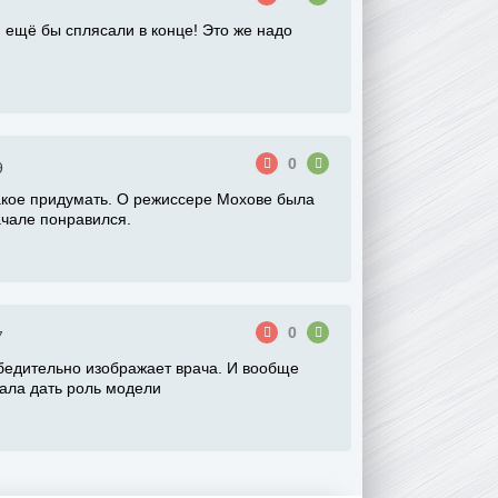
 ещё бы сплясали в конце! Это же надо
0
9
такое придумать. О режиссере Мохове была
ачале понравился.
0
7
бедительно изображает врача. И вообще
ала дать роль модели