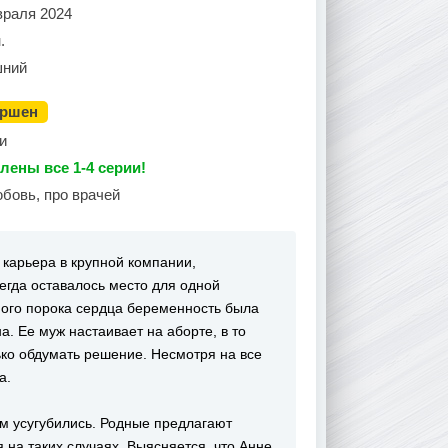
враля 2024
.
ний
ершен
и
лены все 1-4 серии!
бовь, про врачей
карьера в крупной компании,
егда оставалось место для одной
ного порока сердца беременность была
. Ее муж настаивает на аборте, в то
ько обдумать решение. Несмотря на все
а.
м усугубились. Родные предлагают
 на таких случаях. Выясняется, что Анне