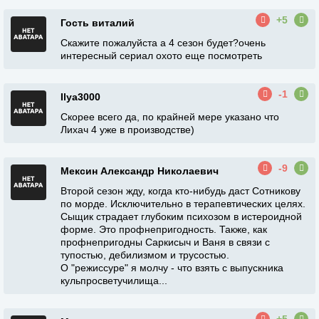
+5
Гость виталий
Скажите пожалуйста а 4 сезон будет?очень
интересный сериал охото еще посмотреть
-1
Ilya3000
Скорее всего да, по крайней мере указано что
Лихач 4 уже в производстве)
-9
Мексин Александр Николаевич
Второй сезон жду, когда кто-нибудь даст Сотникову
по морде. Исключительно в терапевтических целях.
Сыщик страдает глубоким психозом в истероидной
форме. Это профнепригодность. Также, как
профнепригодны Саркисыч и Ваня в связи с
тупостью, дебилизмом и трусостью.
О "режиссуре" я молчу - что взять с выпускника
кульпросветучилища...