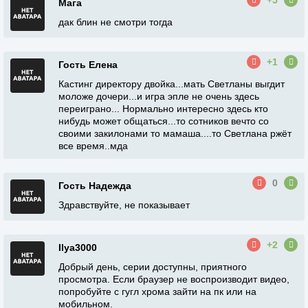
+5
Мага
дак блин не смотри тогда
+1
Гость Елена
Кастинг директору двойка...мать Светланы выгдит
моложе дочери...и игра эпле не очень здесь
переиграно... Нормально интересно здесь кто
нибудь может общаться...то сотников вечто со
своими закилонами то мамаша....то Светлана ржёт
все время..мда
0
Гость Надежда
Здравствуйте, не показывает
+2
Ilya3000
Добрый день, серии доступны, приятного
просмотра. Если браузер не воспроизводит видео,
попробуйте с гугл хрома зайти на пк или на
мобильном.