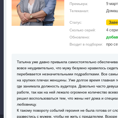
9 март
Премьера:
Домаш
Телеканал:
Зав
Статус:
4 сери
Сколько серий:
добав
Обновлено:
про с
Входит в подборки:
Татьяна уже давно привыкла самостоятельно обеспечива
вовсе неудивительно, что мужу безумно нравилось сидет
перебивается незначительными подработками. Все самы
на хрупких плечах женщины. Уже долгое время главная 
где занимала должность аудитора. Довольно часто девуш
работе, так как на ней лежало огромное количество все
решил воспользоваться тем, что жены нет дома и специа
любовницу.
К такому повороту событий героиня не была готова от с
развестись с мужем, чтобы не жить с предателем. Вскоре 