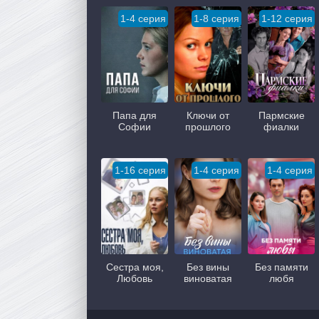
1-4 серия
1-8 серия
1-12 серия
Папа для
Ключи от
Пармские
Софии
прошлого
фиалки
1-16 серия
1-4 серия
1-4 серия
Сестра моя,
Без вины
Без памяти
Любовь
виноватая
любя