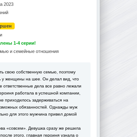
а 2023
ний
ершен
и
лены 1-4 серии!
емью и семейные отношения
ть свою собственную семью, поэтому
ь у женщины на шее. Он делал вид, что
е ответственные дела все равно лежали
героиня работала в успешной компании,
ке приходилось задерживаться на
возможных обязанностей. Однажды муж
льно для этого мужчина привел домой
лова «совсем». Девушка сразу же решила
после этого, главная героиня узнала о