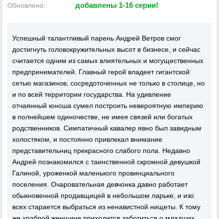
добавлены 1-16 серии!
Обновлено:
Успешный талантливый парень Андрей Ветров смог
достигнуть головокружительных высот в бизнесе, и сейчас
считается одним из самых влиятельных и могущественных
предпринимателей. Главный герой владеет гигантской
сетью магазинов, сосредоточенных не только в столице, но
и по всей территории государства. На удивление
отчаянный юноша сумел построить невероятную империю
в полнейшем одиночестве, не имея связей или богатых
родственников. Симпатичный кавалер явно был завидным
холостяком, и постоянно привлекал внимание
представительниц прекрасного слабого пола. Недавно
Андрей познакомился с таинственной скромной девушкой
Галиной, уроженкой маленького провинциального
поселения. Очаровательная девчонка давно работает
обыкновенной продавщицей в небольшом ларьке, и изо
всех старается выбраться из ненавистной нищеты. К тому
же храброй женщине приходится заботиться о младших