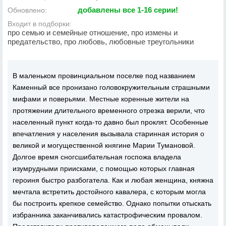
добавлены все 1-16 серии!
Обновлено:
Входит в подборки:
про семью и семейные отношение, про измены и
предательство, про любовь, любовные треугольники
В маленьком провинциальном поселке под названием
Каменный все пронизано головокружительным страшными
мифами и поверьями. Местные коренные жители на
протяжении длительного временного отрезка верили, что
населенный пункт когда-то давно был проклят. Особенные
впечатления у населения вызывала старинная история о
великой и могущественной княгине Марии Тумановой.
Долгое время сногсшибательная госпожа владела
изумрудными приисками, с помощью которых главная
героиня быстро разбогатела. Как и любая женщина, княжна
мечтала встретить достойного кавалера, с которым могла
бы построить крепкое семейство. Однако попытки отыскать
избранника заканчивались катастрофическим провалом.