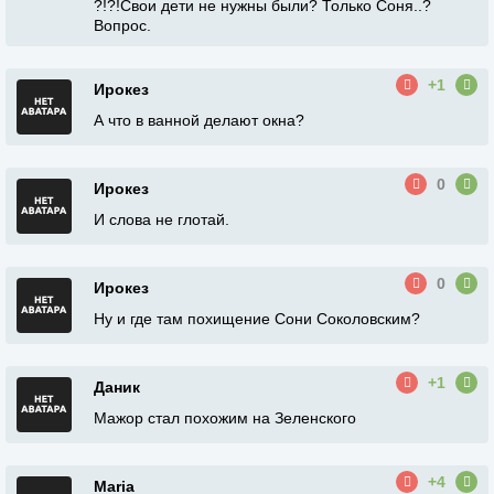
?!?!Свои дети не нужны были? Только Соня..?
Вопрос.
+1
Ирокез
А что в ванной делают окна?
0
Ирокез
И слова не глотай.
0
Ирокез
Ну и где там похищение Сони Соколовским?
+1
Даник
Мажор стал похожим на Зеленского
+4
Maria