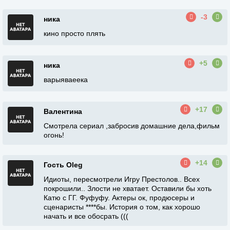
-3
ника
кино просто плять
+5
ника
варыяваеека
+17
Валентина
Смотрела сериал ,забросив домашние дела,фильм
огонь!
+14
Гость Oleg
Идиоты, пересмотрели Игру Престолов.. Всех
покрошили.. Злости не хватает. Оставили бы хоть
Катю с ГГ. Фуфуфу. Актеры ок, продюсеры и
сценаристы ****бы. История о том, как хорошо
начать и все обосрать (((