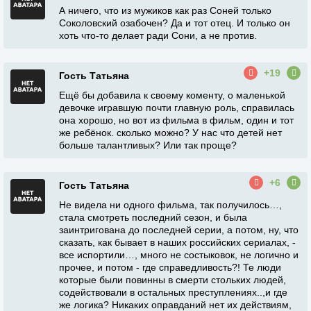
А ничего, что из мужиков как раз Соней только
Соколовский озабочен? Да и тот отец. И только он
хоть что-то делает ради Сони, а не против.
+19
Гость Татьяна
Ещё бы добавила к своему коменту, о маленькой
девочке игравшую почти главную роль, справилась
она хорошо, но вот из фильма в фильм, один и тот
же ребёнок. сколько можно? У нас что детей нет
больше талантливых? Или так проще?
+6
Гость Татьяна
Не видела ни одного фильма, так получилось…,
стала смотреть последний сезон, и была
заинтригована до последней серии, а потом, ну, что
сказать, как бывает в наших российских сериалах, -
все испортили…, много не состыковок, не логично и
прочее, и потом - где справедливость?! Те люди
которые были повинны в смерти стольких людей,
содействовали в остальных преступлениях..,и где
же логика? Никаких оправданий нет их действиям,