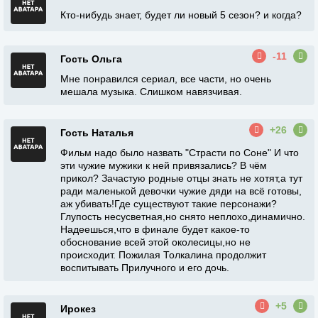
Кто-нибудь знает, будет ли новый 5 сезон? и когда?
-11
Гость Ольга
Мне понравился сериал, все части, но очень
мешала музыка. Слишком навязчивая.
+26
Гость Наталья
Фильм надо было назвать "Страсти по Соне" И что
эти чужие мужики к ней привязались? В чём
прикол? Зачастую родные отцы знать не хотят,а тут
ради маленькой девочки чужие дяди на всё готовы,
аж убивать!Где существуют такие персонажи?
Глупость несусветная,но снято неплохо,динамично.
Надеешься,что в финале будет какое-то
обоснование всей этой околесицы,но не
происходит. Пожилая Толкалина продолжит
воспитывать Прилучного и его дочь.
+5
Ирокез