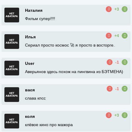
+3
Наталия
Фильм супер!!!!
+4
Илья
Сериал просто космос 🚀 я просто в восторге.
-1
User
Аверьянов здесь похож на пингвина из БЭТМЕНА)
-1
вася
слава кпсс
+3
коля
клёвое кино про мажора