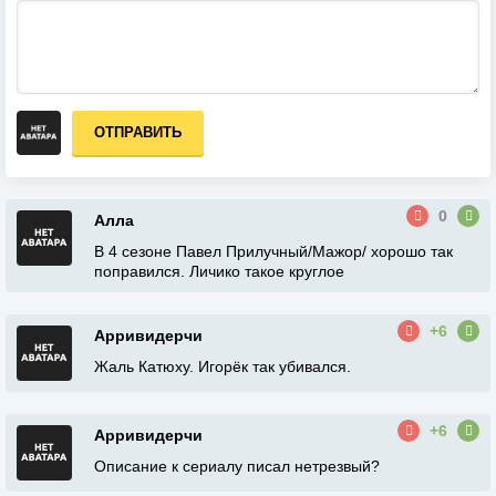
ОТПРАВИТЬ
0
Алла
В 4 сезоне Павел Прилучный/Мажор/ хорошо так
поправился. Личико такое круглое
+6
Арривидерчи
Жаль Катюху. Игорёк так убивался.
+6
Арривидерчи
Описание к сериалу писал нетрезвый?