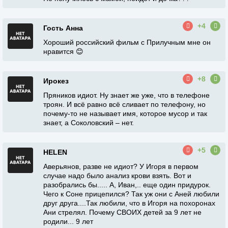
+4
Гость Анна
Хороший российский фильм с Прилучным мне он
нравится 😊
+8
Ирокез
Пряников идиот. Ну знает же уже, что в телефоне
троян. И всё равно всё сливает по телефону, но
почему-то не называет имя, которое мусор и так
знает, а Соколовский – нет.
+5
HELEN
Аверьянов, разве не идиот? У Игоря в первом
случае надо было анализ крови взять. Вот и
разобрались бы..... А, Иван,.. еще один придурок.
Чего к Соне прицепился? Так уж они с Аней любили
друг друга....Так любили, что в Игоря на похоронах
Ани стрелял. Почему СВОИХ детей за 9 лет не
родили... 9 лет