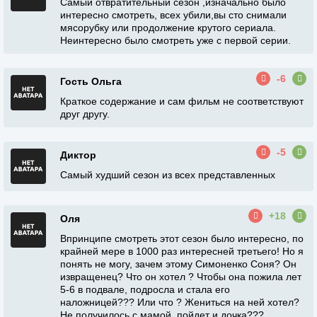
Самый отвратительный сезон ,изначально было
интересно смотреть, всех убили,вы сто снимали
мясорубку или продолжение крутого сериала.
Неинтересно было смотреть уже с первой серии.
-6
Гость Ольга
Краткое содержание и сам фильм не соответствуют
друг другу.
-5
Диктор
Самый худший сезон из всех представленных
+18
Оля
Впринципе смотреть этот сезон было интересно, по
крайней мере в 1000 раз интересней третьего! Но я
понять не могу, зачем этому Симоненко Соня? Он
извращенец? Что он хотел ? Чтобы она пожила лет
5-6 в подвале, подросла и стала его
наложницей??? Или что ? Жениться на ней хотел?
Не получилось с мамой, пойдет и дочка???