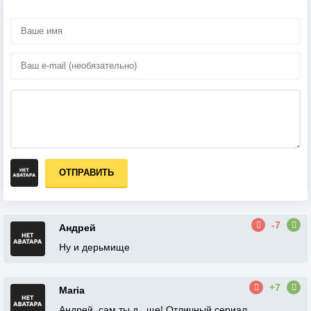
ОТПРАВИТЬ
-7
Андрей
Ну и дерьмище
+7
Maria
Андрей, сам ты д...ще! Отличный сериал,