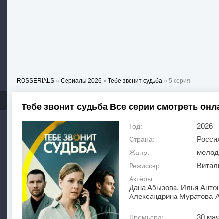
ROSSERIALS
»
Сериалы 2026
»
Тебе звонит судьба
» 5 серия
Тебе звонит судьба Все серии смотреть онл
2026
Год:
Росси
Страна:
мелод
Жанр:
Витал
Режиссер:
Актёры:
Дaнa Aбызoвa, Илья Aнтoн
Aлeкcaндpинa Mуpaтoвa-
30 мая
Премьера: