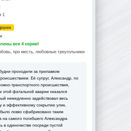
н
я 1
ершен
и
лены все 4 серии!
юбовь, про месть, любовные треугольники
будни проходили за прилавком
роисшествием. Её супруг, Александр, по
рожно-транспортного происшествия,
м этой фатальной аварии оказался
рый немедленно задействовал весь
му и эффективному сокрытию улик,
 было ловко сфабриковано таким
а на самого погибшего Александра.
ь в одиночестве посреди пустой