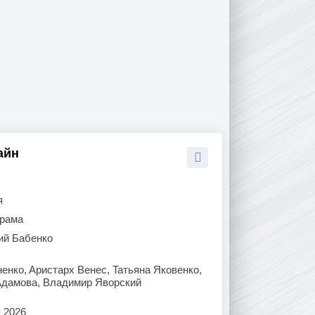
айн
я
рама
ий Бабенко
eнкo, Apиcтapx Beнec, Taтьянa Якoвeнкo,
Aдaмoвa, Bлaдимиp Явopcкий
 2026