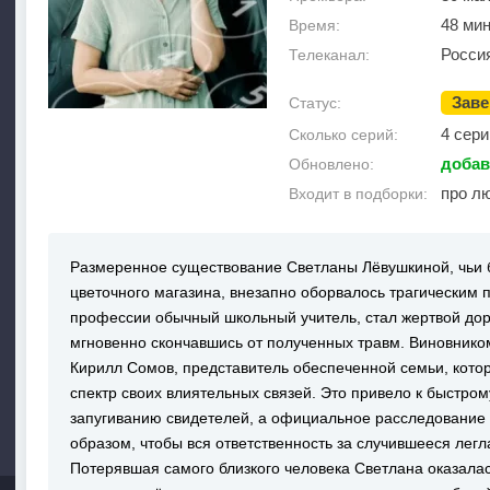
48 ми
Время:
Росси
Телеканал:
Зав
Статус:
4 сери
Сколько серий:
добав
Обновлено:
про л
Входит в подборки:
Размеренное существование Светланы Лёвушкиной, чьи 
цветочного магазина, внезапно оборвалось трагическим п
профессии обычный школьный учитель, стал жертвой до
мгновенно скончавшись от полученных травм. Виновнико
Кирилл Сомов, представитель обеспеченной семьи, кото
спектр своих влиятельных связей. Это привело к быстро
запугиванию свидетелей, а официальное расследование
образом, чтобы вся ответственность за случившееся легл
Потерявшая самого близкого человека Светлана оказалас