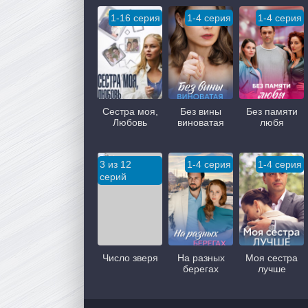
1-16 серия
1-4 серия
1-4 серия
Сестра моя,
Без вины
Без памяти
Любовь
виноватая
любя
3 из 12
1-4 серия
1-4 серия
серий
Число зверя
На разных
Моя сестра
берегах
лучше