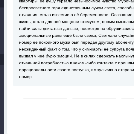
квартиры, её душу терзало невыносимое чувство глубоча
беспросветного горя единственным лучом света, способн
отчаяния, стало известие о её беременности. Осознание 
жизнь, стало для неё мощным стимулом, новым смыслом
найти силы двигаться дальше, несмотря на обрушившиеся
эмоциональные раны ещё были свежи, Светлана случайн
номер её покойного мужа был передан другому абоненту. С
неожиданный факт о том, что у сим-карты её супруга по
вызвал у неё бурю эмоций. Не в силах сдержать нахлыну
отчаянной потребностью в каком-либо контакте с прошл
иррациональности своего поступка, импульсивно отправи
номер.