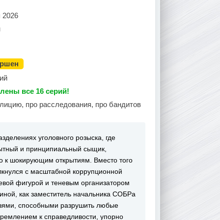
 2026
н
ершен
ий
лены все 16 серий!
олицию, про расследования, про бандитов
зделениях уголовного розыска, где
ытный и принципиальный сыщик,
го к шокирующим открытиям. Вместо того
олкнулся с масштабной коррупционной
евой фигурой и теневым организатором
 иной, как заместитель начальника СОБРа
язями, способными разрушить любые
тремлением к справедливости, упорно