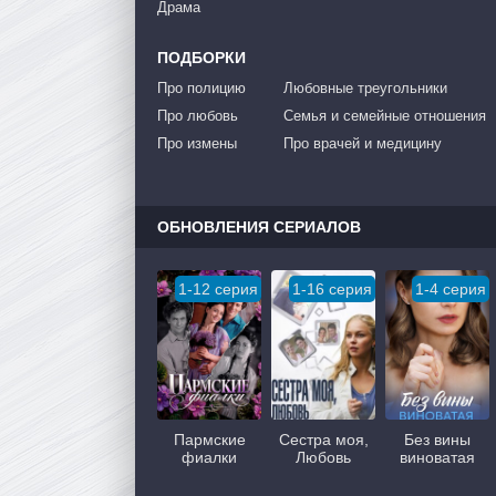
Драма
ПОДБОРКИ
Про полицию
Любовные треугольники
Про любовь
Семья и семейные отношения
Про измены
Про врачей и медицину
ОБНОВЛЕНИЯ СЕРИАЛОВ
1-12 серия
1-16 серия
1-4 серия
Пармские
Сестра моя,
Без вины
фиалки
Любовь
виноватая