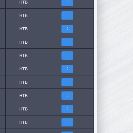
НТВ
НТВ
НТВ
НТВ
НТВ
НТВ
НТВ
НТВ
НТВ
НТВ