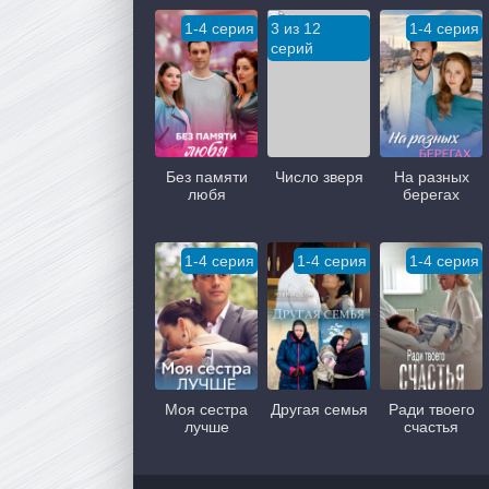
1-4 серия
3 из 12
1-4 серия
серий
Без памяти
Число зверя
На разных
любя
берегах
1-4 серия
1-4 серия
1-4 серия
Моя сестра
Другая семья
Ради твоего
лучше
счастья