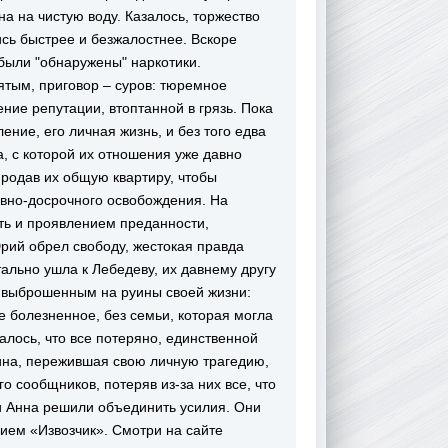
 на чистую воду. Казалось, торжество
сь быстрее и безжалостнее. Вскоре
были "обнаружены" наркотики.
тым, приговор – суров: тюремное
ние репутации, втоптанной в грязь. Пока
ние, его личная жизнь, и без того едва
а, с которой их отношения уже давно
продав их общую квартиру, чтобы
овно-досрочного освобождения. На
сть и проявлением преданности,
рий обрел свободу, жестокая правда
ально ушла к Лебедеву, их давнему другу
я выброшенным на руины своей жизни:
ое болезненное, без семьи, которая могла
залось, что все потеряно, единственной
ина, пережившая свою личную трагедию,
 сообщников, потеряв из-за них все, что
и Анна решили объединить усилия. Они
ием «Извозчик». Смотри на сайте