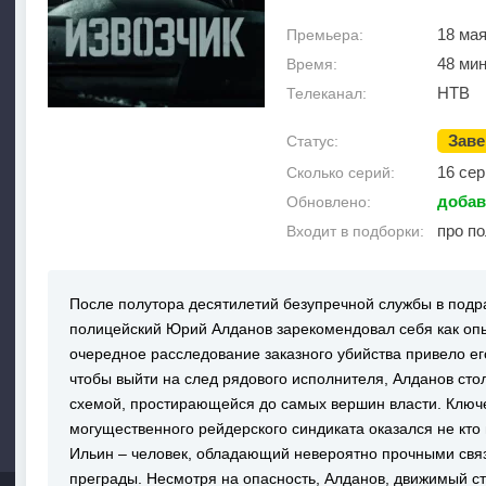
18 мая
Премьера:
48 ми
Время:
НТВ
Телеканал:
Зав
Статус:
16 сер
Сколько серий:
добав
Обновлено:
про п
Входит в подборки:
После полутора десятилетий безупречной службы в подра
полицейский Юрий Алданов зарекомендовал себя как оп
очередное расследование заказного убийства привело е
чтобы выйти на след рядового исполнителя, Алданов ст
схемой, простирающейся до самых вершин власти. Ключ
могущественного рейдерского синдиката оказался не кто
Ильин – человек, обладающий невероятно прочными св
преграды. Несмотря на опасность, Алданов, движимый с