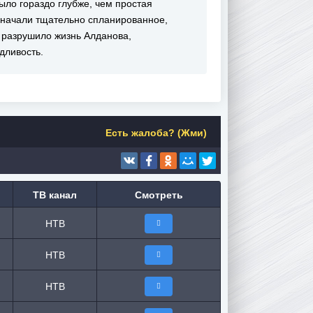
было гораздо глубже, чем простая
и начали тщательно спланированное,
е разрушило жизнь Алданова,
дливость.
Есть жалоба? (Жми)
ТВ канал
Смотреть
НТВ
НТВ
НТВ