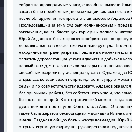
собрал неопровержимые улики, способные вывести Ильина
закона было неизбежным, но махинации системы оказали
после обнаружения компромата в автомобиле Алданова 
Последовавший за этим суд был молниеносным и предвзя
заключение, конец блестящей карьеры и полное уничтоже
Юрий Алданов отбывал срок за сфабрикованное преступле
державшаяся на волоске, окончательно рухнула. Его жен
находились на грани разрыва, пошла на отчаянный шаг, 
оплатить дорогостоящие услуги адвоката и добиться усл
первый взгляд, это казалось актом веры в его невиновно
способным возродить угасающие чувства. Однако едва Ю
открылась во всей своей неприглядности: супруга момент
семьи и по совместительству адвокату. Алданов оказалс
без привычной работы, без собственного угла и, что сам
бы стать его опорой. В этот критический момент, когда ка
рукой помощи, протянутой Юрию, стала Анна. Эта женщ
также была жертвой беспощадных махинаций Ильина и его
имела. Разделяя общую боль и жажду возмездия, Юрий 
открыли скромную фирму по грузоперевозкам под назван