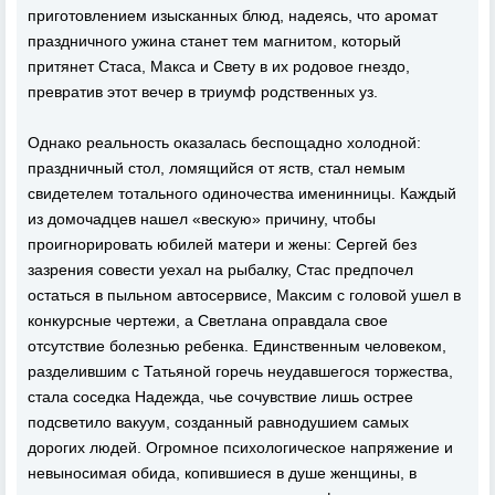
приготовлением изысканных блюд, надеясь, что аромат
праздничного ужина станет тем магнитом, который
притянет Стаса, Макса и Свету в их родовое гнездо,
превратив этот вечер в триумф родственных уз.
Однако реальность оказалась беспощадно холодной:
праздничный стол, ломящийся от яств, стал немым
свидетелем тотального одиночества именинницы. Каждый
из домочадцев нашел «вескую» причину, чтобы
проигнорировать юбилей матери и жены: Сергей без
зазрения совести уехал на рыбалку, Стас предпочел
остаться в пыльном автосервисе, Максим с головой ушел в
конкурсные чертежи, а Светлана оправдала свое
отсутствие болезнью ребенка. Единственным человеком,
разделившим с Татьяной горечь неудавшегося торжества,
стала соседка Надежда, чье сочувствие лишь острее
подсветило вакуум, созданный равнодушием самых
дорогих людей. Огромное психологическое напряжение и
невыносимая обида, копившиеся в душе женщины, в