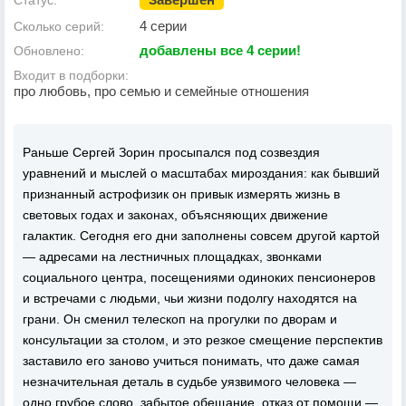
Статус:
4 серии
Сколько серий:
добавлены все 4 серии!
Обновлено:
Входит в подборки:
про любовь, про семью и семейные отношения
Раньше Сергей Зорин просыпался под созвездия
уравнений и мыслей о масштабах мироздания: как бывший
признанный астрофизик он привык измерять жизнь в
световых годах и законах, объясняющих движение
галактик. Сегодня его дни заполнены совсем другой картой
— адресами на лестничных площадках, звонками
социального центра, посещениями одиноких пенсионеров
и встречами с людьми, чьи жизни подолгу находятся на
грани. Он сменил телескоп на прогулки по дворам и
консультации за столом, и это резкое смещение перспектив
заставило его заново учиться понимать, что даже самая
незначительная деталь в судьбе уязвимого человека —
одно грубое слово, забытое обещание, отказ от помощи —