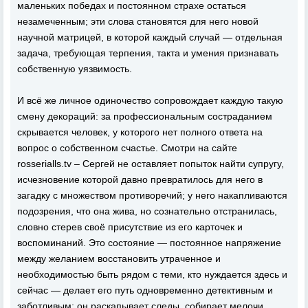
маленьких победах и постоянном страхе остаться
незамеченным; эти слова становятся для него новой
научной матрицей, в которой каждый случай — отдельная
задача, требующая терпения, такта и умения признавать
собственную уязвимость.
И всё же личное одиночество сопровождает каждую такую
смену декораций: за профессиональным состраданием
скрывается человек, у которого нет полного ответа на
вопрос о собственном счастье. Смотри на сайте
rosserialls.tv – Сергей не оставляет попыток найти супругу,
исчезновение которой давно превратилось для него в
загадку с множеством противоречий; у него накапливаются
подозрения, что она жива, но сознательно отстранилась,
словно стерев своё присутствие из его карточек и
воспоминаний. Это состояние — постоянное напряжение
между желанием восстановить утраченное и
необходимостью быть рядом с теми, кто нуждается здесь и
сейчас — делает его путь одновременно детективным и
заботливым: он раскапывает следы, собирает мелочи,