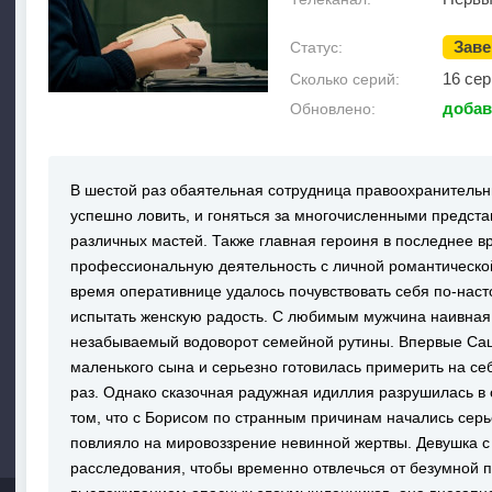
Зав
Статус:
16 сер
Сколько серий:
добав
Обновлено:
В шестой раз обаятельная сотрудница правоохранительн
успешно ловить, и гоняться за многочисленными предст
различных мастей. Также главная героиня в последнее 
профессиональную деятельность с личной романтическ
время оперативнице удалось почувствовать себя по-нас
испытать женскую радость. С любимым мужчина наивная 
незабываемый водоворот семейной рутины. Впервые Саш
маленького сына и серьезно готовилась примерить на се
раз. Однако сказочная радужная идиллия разрушилась в
том, что с Борисом по странным причинам начались серь
повлияло на мировоззрение невинной жертвы. Девушка с 
расследования, чтобы временно отвлечься от безумной 