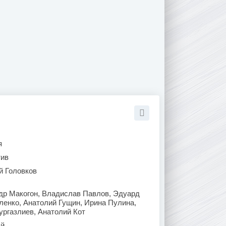
я
тив
й Головков
др Макогон, Владислав Павлов, Эдуард
ленко, Анатолий Гущин, Ирина Пулина,
ургазлиев, Анатолий Кот
й