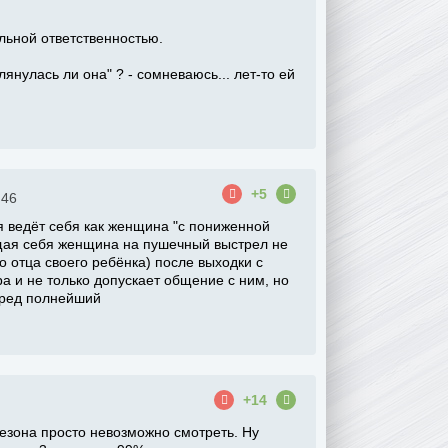
льной ответственностью.
оглянулась ли она" ? - сомневаюсь... лет-то ей
+5
:46
я ведёт себя как женщина "с пониженной
щая себя женщина на пушечный выстрел не
о отца своего ребёнка) после выходки с
а и не только допускает общение с ним, но
 Бред полнейший
+14
езона просто невозможно смотреть. Ну