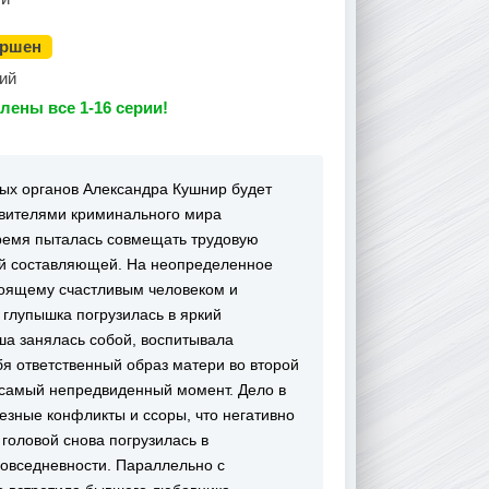
ершен
ий
лены все 1-16 серии!
ых органов Александра Кушнир будет
авителями криминального мира
время пыталась совмещать трудовую
ой составляющей. На неопределенное
тоящему счастливым человеком и
глупышка погрузилась в яркий
а занялась собой, воспитывала
бя ответственный образ матери во второй
 самый непредвиденный момент. Дело в
езные конфликты и ссоры, что негативно
головой снова погрузилась в
повседневности. Параллельно с