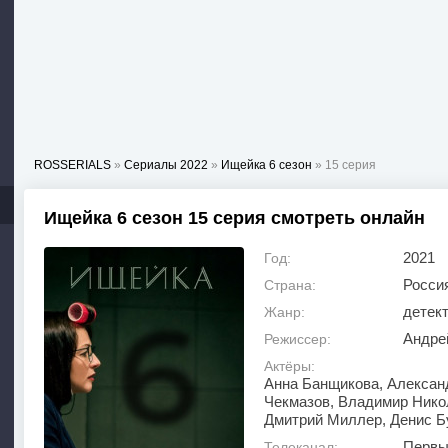
ROSSERIALS
»
Сериалы 2022
»
Ищейка 6 сезон
» 15 серия
Ищейка 6 сезон 15 серия смотреть онлайн
2021
Год:
Росси
Страна:
детек
Жанр:
Андре
Режиссер:
Актёры:
Анна Банщикова, Алексан
Чекмазов, Владимир Нико
Дмитрий Миллер, Денис Б
Первы
Телеканал: