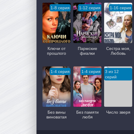
1-8 серия
1-12 серия
1-16 серия
Ключи от
Пармские
Сестра моя,
прошлого
фиалки
Любовь
1-4 серия
1-4 серия
3 из 12
серий
Без вины
Без памяти
Число зверя
виноватая
любя