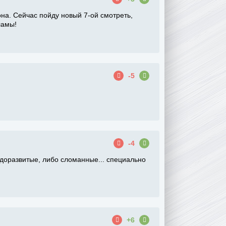
она. Сейчас пойду новый 7-ой смотреть,
ламы!
-5
-4
недоразвитые, либо сломанные... специально
+6