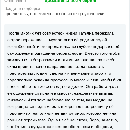
добавлены все 4 серии!
Обновлено:
Входит в подборки:
про любовь, про измены, любовные треугольники
После многих лет совместной жизни Татьяна пережила
острое поражение — муж оставил её ради молодой
возлюбленной, и это предательство глубоко подорвало её
самооценку и ощущение безопасности. Вместо того чтобы
замкнуться в безразличии и отчаянии, она нашла в себе
силы принять новое направление: стала помогать
престарелым людям, уделяя им внимание и заботу, и
параллельно освоила профессию массажистки, чтобы быть
полезной не только словом, но и делом. Эта работа дала
ей ощущение смысла и нужности: ежедневные визиты,
физический контакт, наблюдение за тем, как медленно
возвращается подвижность и хорошее настроение у её
подопечных, наполняли её дни рутиной, которая лечила
раны от пережитого. Одна из её клиенток, Вера, заметив,
что Татьяна нуждается в смене обстановки и общении,