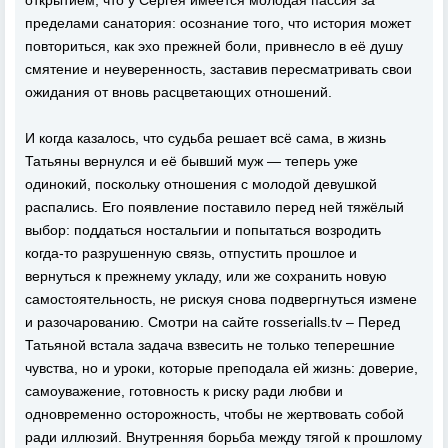
открытием, что у Сергея имеется молодая пассия за
пределами санатория: осознание того, что история может
повториться, как эхо прежней боли, привнесло в её душу
смятение и неуверенность, заставив пересматривать свои
ожидания от вновь расцветающих отношений.
И когда казалось, что судьба решает всё сама, в жизнь
Татьяны вернулся и её бывший муж — теперь уже
одинокий, поскольку отношения с молодой девушкой
распались. Его появление поставило перед ней тяжёлый
выбор: поддаться ностальгии и попытаться возродить
когда-то разрушенную связь, отпустить прошлое и
вернуться к прежнему укладу, или же сохранить новую
самостоятельность, не рискуя снова подвергнуться измене
и разочарованию. Смотри на сайте rosserialls.tv – Перед
Татьяной встала задача взвесить не только теперешние
чувства, но и уроки, которые преподала ей жизнь: доверие,
самоуважение, готовность к риску ради любви и
одновременно осторожность, чтобы не жертвовать собой
ради иллюзий. Внутренняя борьба между тягой к прошлому