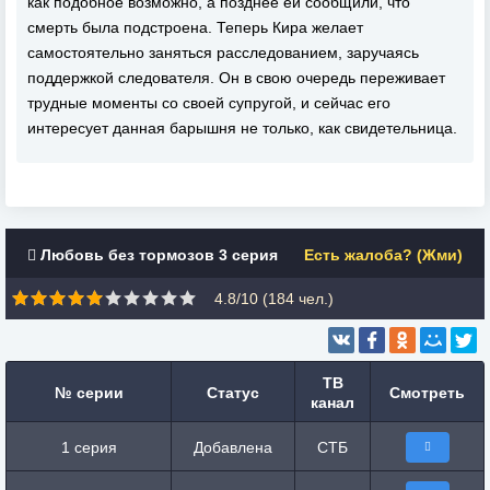
как подобное возможно, а позднее ей сообщили, что
смерть была подстроена. Теперь Кира желает
самостоятельно заняться расследованием, заручаясь
поддержкой следователя. Он в свою очередь переживает
трудные моменты со своей супругой, и сейчас его
интересует данная барышня не только, как свидетельница.
Любовь без тормозов 3 серия
Есть жалоба? (Жми)
4.8/10 (
184
чел.)
ТВ
№ серии
Статус
Смотреть
канал
1 серия
Добавлена
СТБ