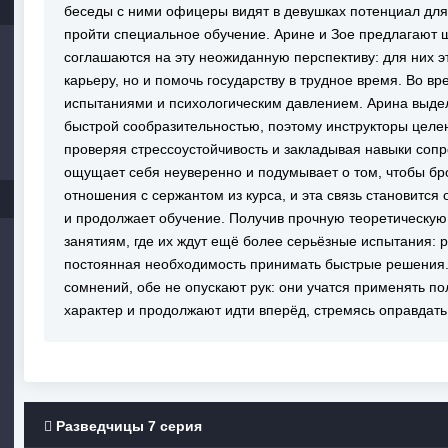
беседы с ними офицеры видят в девушках потенциал для
пройти специальное обучение. Арине и Зое предлагают ш
соглашаются на эту неожиданную перспективу: для них э
карьеру, но и помочь государству в трудное время. Во вр
испытаниями и психологическим давлением. Арина выде
быстрой сообразительностью, поэтому инструкторы целен
проверяя стрессоустойчивость и закладывая навыки сопр
ощущает себя неуверенно и подумывает о том, чтобы бро
отношения с сержантом из курса, и эта связь становится 
и продолжает обучение. Получив прочную теоретическую 
занятиям, где их ждут ещё более серьёзные испытания: 
постоянная необходимость принимать быстрые решения.
сомнений, обе не опускают рук: они учатся применять п
характер и продолжают идти вперёд, стремясь оправдать
Разведчицы 7 серия