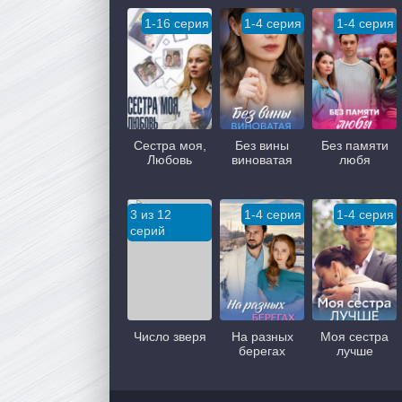
1-16 серия
1-4 серия
1-4 серия
Сестра моя,
Без вины
Без памяти
Любовь
виноватая
любя
3 из 12
1-4 серия
1-4 серия
серий
Число зверя
На разных
Моя сестра
берегах
лучше