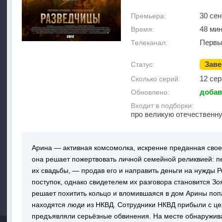
30 сен
Премьера:
48 ми
Время:
Первы
Телеканал:
Зав
Статус:
12 сер
Сколько серий:
добав
Обновлено:
Входит в подборки:
про великую отечественну
Арина — активная комсомолка, искренне преданная своей
она решает пожертвовать личной семейной реликвией: п
их свадьбы, — продав его и направить деньги на нужды 
поступок, однако свидетелем их разговора становится Зо
решает похитить кольцо и вломившаяся в дом Арины поп
находятся люди из НКВД. Сотрудники НКВД прибыли с це
предъявляли серьёзные обвинения. На месте обнаружи