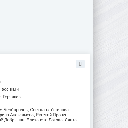
я
, военный
с Герчиков
м Белбородов, Светлана Устинова,
рина Апексимова, Евгений Пронин,
й Добрынин, Елизавета Лотова, Лянка