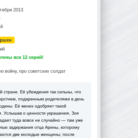
тября 2013
н
й
ершен
ий
лены все 12 серий!
ю войну, про советских солдат
 стране. Её убеждения так сильны, что
ерстнем, подаренным родителями в день
Родины. Её жених одобряет такой
я. Услышав о ценности украшения, Зоя
адает туда вовсе не случайно — там уже
лью задержания отца Арины, которому
ваются две молодые женщины; после