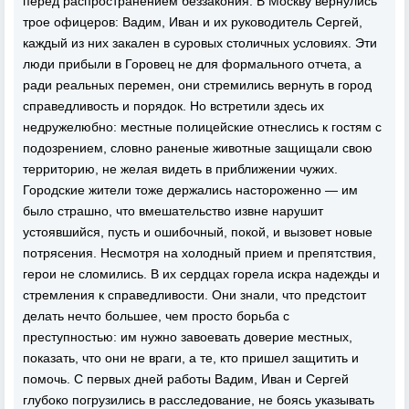
перед распространением беззакония. В Москву вернулись
трое офицеров: Вадим, Иван и их руководитель Сергей,
каждый из них закален в суровых столичных условиях. Эти
люди прибыли в Горовец не для формального отчета, а
ради реальных перемен, они стремились вернуть в город
справедливость и порядок. Но встретили здесь их
недружелюбно: местные полицейские отнеслись к гостям с
подозрением, словно раненые животные защищали свою
территорию, не желая видеть в приближении чужих.
Городские жители тоже держались настороженно — им
было страшно, что вмешательство извне нарушит
устоявшийся, пусть и ошибочный, покой, и вызовет новые
потрясения. Несмотря на холодный прием и препятствия,
герои не сломились. В их сердцах горела искра надежды и
стремления к справедливости. Они знали, что предстоит
делать нечто большее, чем просто борьба с
преступностью: им нужно завоевать доверие местных,
показать, что они не враги, а те, кто пришел защитить и
помочь. С первых дней работы Вадим, Иван и Сергей
глубоко погрузились в расследование, не боясь указывать