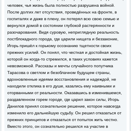
человек, чья жизнь была полностью разрушена войной.
После долгих лет отсутствия, проведённых на фронте, в
госпиталях и даже в плену, он потерял всю свою семью и
вернулся домой в состоянии глубокой растерянности и
разочарования. Видя суровую, неприглядную реальность
постблокадного города, где царили нищета и беззаконие,
Игорь пришёл к горькому осознанию тщетности своих
прежних усилий. Он понял, что честная и достойная жизнь,
которой он когда-то стремился, в таких условиях кажется
невозможной. Рассказы и мечты случайного попутчика
Тарасова о светлом и безоблачном будущем страны,
вдохновленные идеями восстановления и надеждой, не
находили отклика в его душе, казались ему наивными и
оторванными от реальности. Оказавшись в изменившемся,
раздавленном горем городе, где царил закон силы, Игорь
Данилов принял сознательное решение, которое навсегда
изменило его дальнейшую судьбу. Он решил отказаться от
прежних принципов и отказаться от попыток жить честно.
Вместо этого, он сознательно решился на участие в