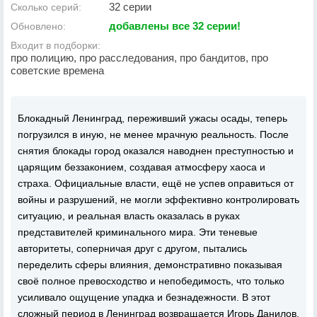
32 серии
Сколько серий:
добавлены все 32 серии!
Обновлено:
Входит в подборки:
про полицию, про расследования, про бандитов, про
советские времена
Блокадный Ленинград, переживший ужасы осады, теперь
погрузился в иную, не менее мрачную реальность. После
снятия блокады город оказался наводнен преступностью и
царящим беззаконием, создавая атмосферу хаоса и
страха. Официальные власти, ещё не успев оправиться от
войны и разрушений, не могли эффективно контролировать
ситуацию, и реальная власть оказалась в руках
представителей криминального мира. Эти теневые
авторитеты, соперничая друг с другом, пытались
переделить сферы влияния, демонстративно показывая
своё полное превосходство и непобедимость, что только
усиливало ощущение упадка и безнадежности. В этот
сложный период в Ленинград возвращается Игорь Данилов,