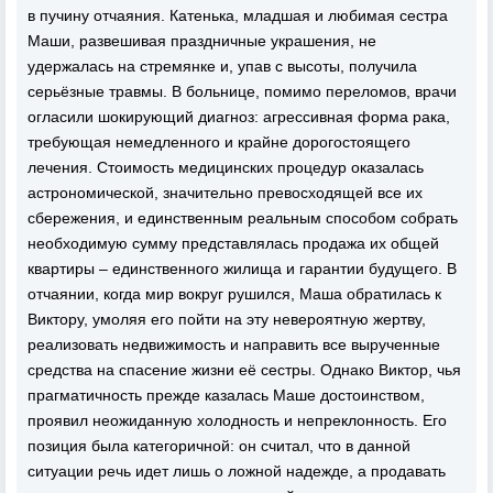
в пучину отчаяния. Катенька, младшая и любимая сестра
Маши, развешивая праздничные украшения, не
удержалась на стремянке и, упав с высоты, получила
серьёзные травмы. В больнице, помимо переломов, врачи
огласили шокирующий диагноз: агрессивная форма рака,
требующая немедленного и крайне дорогостоящего
лечения. Стоимость медицинских процедур оказалась
астрономической, значительно превосходящей все их
сбережения, и единственным реальным способом собрать
необходимую сумму представлялась продажа их общей
квартиры – единственного жилища и гарантии будущего. В
отчаянии, когда мир вокруг рушился, Маша обратилась к
Виктору, умоляя его пойти на эту невероятную жертву,
реализовать недвижимость и направить все вырученные
средства на спасение жизни её сестры. Однако Виктор, чья
прагматичность прежде казалась Маше достоинством,
проявил неожиданную холодность и непреклонность. Его
позиция была категоричной: он считал, что в данной
ситуации речь идет лишь о ложной надежде, а продавать