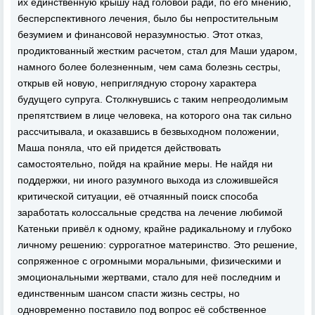
их единственную крышу над головой ради, по его мнению,
бесперспективного лечения, было бы непростительным
безумием и финансовой неразумностью. Этот отказ,
продиктованный жестким расчетом, стал для Маши ударом,
намного более болезненным, чем сама болезнь сестры,
открыв ей новую, неприглядную сторону характера
будущего супруга. Столкнувшись с таким непреодолимым
препятствием в лице человека, на которого она так сильно
рассчитывала, и оказавшись в безвыходном положении,
Маша поняла, что ей придется действовать
самостоятельно, пойдя на крайние меры. Не найдя ни
поддержки, ни иного разумного выхода из сложившейся
критической ситуации, её отчаянный поиск способа
заработать колоссальные средства на лечение любимой
Катеньки привёл к одному, крайне радикальному и глубоко
личному решению: суррогатное материнство. Это решение,
сопряженное с огромными моральными, физическими и
эмоциональными жертвами, стало для неё последним и
единственным шансом спасти жизнь сестры, но
одновременно поставило под вопрос её собственное