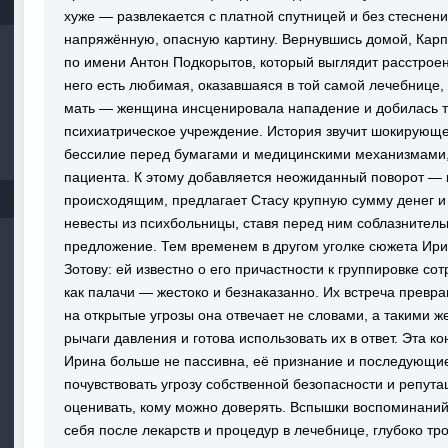
хуже — развлекается с платной спутницей и без стеснен
напряжённую, опасную картину. Вернувшись домой, Карп
по имени Антон Подкорытов, который выглядит расстрое
него есть любимая, оказавшаяся в той самой лечебнице, 
мать — женщина инсценировала нападение и добилась т
психиатрическое учреждение. История звучит шокирующе:
бессилие перед бумагами и медицинскими механизмами,
пациента. К этому добавляется неожиданный поворот — 
происходящим, предлагает Стасу крупную сумму денег и
невесты из психбольницы, ставя перед ним соблазнитель
предложение. Тем временем в другом уголке сюжета Ири
Зотову: ей известно о его причастности к группировке с
как палачи — жестоко и безнаказанно. Их встреча превр
на открытые угрозы она отвечает не словами, а такими ж
рычаги давления и готова использовать их в ответ. Эта 
Ирина больше не пассивна, её признание и последующие
почувствовать угрозу собственной безопасности и репут
оценивать, кому можно доверять. Вспышки воспоминаний 
себя после лекарств и процедур в лечебнице, глубоко тр