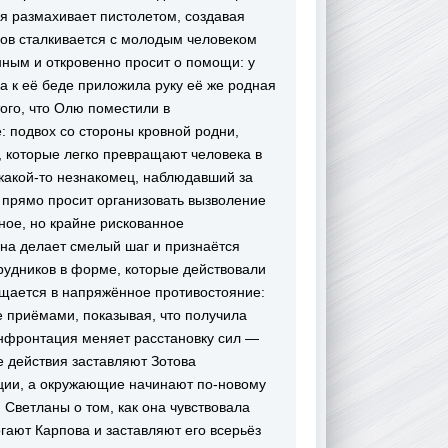
ия размахивает пистолетом, создавая
ов сталкивается с молодым человеком
нным и откровенно просит о помощи: у
а к её беде приложила руку её же родная
ого, что Олю поместили в
 подвох со стороны кровной родни,
 которые легко превращают человека в
какой‐то незнакомец, наблюдавший за
 прямо просит организовать вызволение
ное, но крайне рискованное
на делает смелый шаг и признаётся
отрудников в форме, которые действовали
ащается в напряжённое противостояние:
е приёмами, показывая, что получила
конфронтация меняет расстановку сил —
 действия заставляют Зотова
ации, а окружающие начинают по‐новому
Светланы о том, как она чувствовала
огают Карпова и заставляют его всерьёз