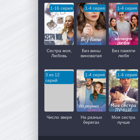
1-16 серия
1-4 серия
1-4 серия
Сестра моя,
Без вины
Без памяти
Любовь
виноватая
любя
3 из 12
1-4 серия
1-4 серия
серий
Число зверя
На разных
Моя сестра
берегах
лучше