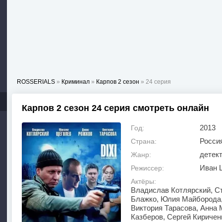
ROSSERIALS
»
Криминал
»
Карпов 2 сезон
» 24 серия
Карпов 2 сезон 24 серия смотреть онлайн
2013
Год:
Росси
Страна:
детек
Жанр:
Иван 
Режиссер:
Актёры:
Владислав Котлярский, Ст
Блажко, Юлия Майборода,
Виктория Тарасова, Анна
Казберов, Сергей Киричен