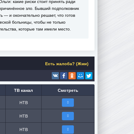
ьги: какие риски стоит принять ради
 причинённое зло. Бывший подполковник
ь — и окончательно решает, что готов
еской больницы, чтобы не только
тельства, которые там имели место.
Есть жалоба? (Жми)
ТВ канал
Смотреть
НТВ
НТВ
НТВ