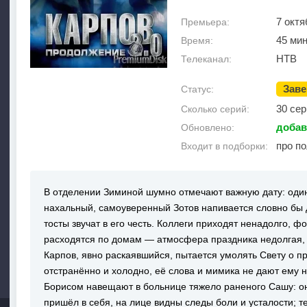
7 октя
Премьера:
45 ми
Время:
НТВ
Телеканал:
Зав
Статус:
30 сер
Сколько серий:
добав
Обновлено:
про п
Входит в подборки:
В отделении Зиминой шумно отмечают важную дату: один
нахальный, самоуверенный Зотов напивается словно бы 
тосты звучат в его честь. Коллеги приходят ненадолго, 
расходятся по домам — атмосфера праздника недолгая, 
Карпов, явно раскаявшийся, пытается умолять Свету о п
отстранённо и холодно, её слова и мимика не дают ему н
Борисом навещают в больнице тяжело раненого Сашу: о
пришёл в себя, на лице видны следы боли и усталости; 