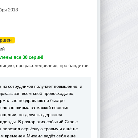
бря 2013
н
ершен
ий
лены все 30 серий!
олицию, про расследования, про бандитов
 из сотрудников получает повышение, и
доказывая всем своё превосходство,
формально поздравляют и быстро
словно ширма за маской веселья.
рощении, но девушка держится
адежды. В разгар этих событий Стас с
н пережил серьёзную травму и ещё не
тем временем Михаил ведёт себя ещё