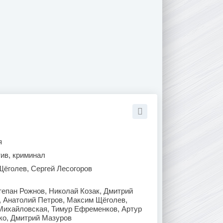
я
тив, криминал
Щёголев, Сергей Лесогоров
епан Рожнов, Николай Козак, Дмитрий
 Анатолий Петров, Максим Щёголев,
 Михайловская, Тимур Ефременков, Артур
ко, Дмитрий Мазуров