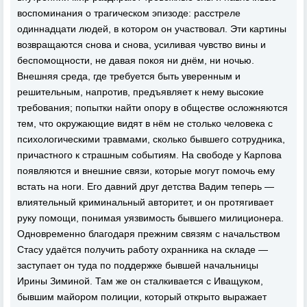
воспоминания о трагическом эпизоде: расстреле
одиннадцати людей, в котором он участвовал. Эти картины
возвращаются снова и снова, усиливая чувство вины и
беспомощности, не давая покоя ни днём, ни ночью.
Внешняя среда, где требуется быть уверенным и
решительным, напротив, предъявляет к нему высокие
требования; попытки найти опору в обществе осложняются
тем, что окружающие видят в нём не столько человека с
психологическими травмами, сколько бывшего сотрудника,
причастного к страшным событиям. На свободе у Карпова
появляются и внешние связи, которые могут помочь ему
встать на ноги. Его давний друг детства Вадим теперь —
влиятельный криминальный авторитет, и он протягивает
руку помощи, понимая уязвимость бывшего милиционера.
Одновременно благодаря прежним связям с начальством
Стасу удаётся получить работу охранника на складе —
заступает он туда по поддержке бывшей начальницы
Ирины Зиминой. Там же он сталкивается с Иващуком,
бывшим майором полиции, который открыто выражает