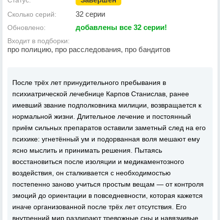
Статус:
32 серии
Сколько серий:
добавлены все 32 серии!
Обновлено:
Входит в подборки:
про полицию, про расследования, про бандитов
После трёх лет принудительного пребывания в
психиатрической лечебнице Карпов Станислав, ранее
имевший звание подполковника милиции, возвращается к
нормальной жизни. Длительное лечение и постоянный
приём сильных препаратов оставили заметный след на его
психике: угнетённый ум и подорванная воля мешают ему
ясно мыслить и принимать решения. Пытаясь
восстановиться после изоляции и медикаментозного
воздействия, он сталкивается с необходимостью
постепенно заново учиться простым вещам — от контроля
эмоций до ориентации в повседневности, которая кажется
иначе организованной после трёх лет отсутствия. Его
внутренний мир раздирают тревожные сны и навязчивые