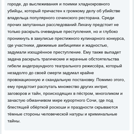
городе, до выслеживания и поимки хладнокровного
убийцы, который причастен к громкому делу об убийстве
владельца популярного сочинского ресторана. Среди
прочих запутанных расследований Лихачу предстоит не
только раскрыть очевидные преступления, но и глубоко
проникнуть в закулисье престижного кулинарного конкурса,
где участники, движимые амбициями и жадностью,
задумали изощрённое преступление. Ему также выпадет
задача раскрыть трагические и мрачные обстоятельства
гибели андеграундного театрального режиссёра, который
незадолго до своей смерти задумал крайне
провокационную и скандальную постановку. Помимо этого,
ему предстоит распутать множество других интриг,
заговоров и тайн, происходящих в пёстром, многоликом и
зачастую обманчивом мире курортного Сочи, где под
блестящей обёрткой роскоши и праздности скрываются
тёмные стороны человеческой натуры и криминальные
тайны.