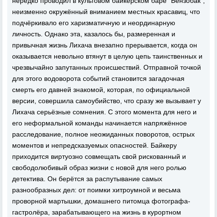
нередко проводил в культовом байкерском баре "Бензобак",
неизменно окружённый вниманием местных красавиц, что
подчёркивало его харизматичную и неординарную
личность. Однако эта, казалось бы, размеренная и
привычная жизнь Лихача внезапно прерывается, когда он
оказывается невольно втянут в целую цепь таинственных и
чрезвычайно запутанных происшествий. Отправной точкой
для этого водоворота событий становится загадочная
смерть его давней знакомой, которая, по официальной
версии, совершила самоубийство, что сразу же вызывает у
Лихача серьёзные сомнения. С этого момента для него и
его неформальной команды начинается напряжённое
расследование, полное неожиданных поворотов, острых
моментов и непредсказуемых опасностей. Байкеру
приходится виртуозно совмещать свой рискованный и
свободолюбивый образ жизни с новой для него ролью
детектива. Он берётся за распутывание самых
разнообразных дел: от поимки хитроумной и весьма
проворной мартышки, домашнего питомца фотографа-
гастролёра, зарабатывающего на жизнь в курортном