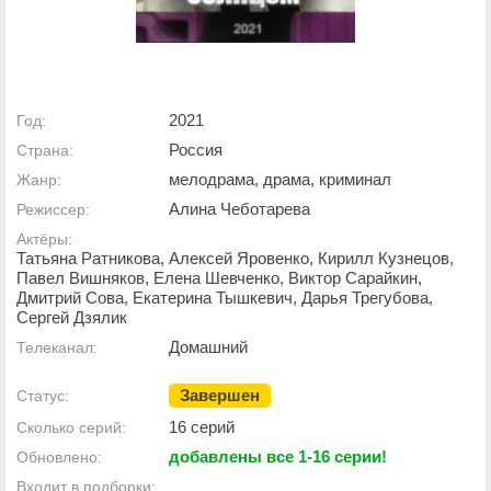
2021
Год:
Россия
Страна:
мелодрама, драма, криминал
Жанр:
Алина Чеботарева
Режиссер:
Актёры:
Татьяна Ратникова, Алексей Яровенко, Кирилл Кузнецов,
Павел Вишняков, Елена Шевченко, Виктор Сарайкин,
Дмитрий Сова, Екатерина Тышкевич, Дарья Трегубова,
Сергей Дзялик
Домашний
Телеканал:
Завершен
Статус:
16 серий
Сколько серий:
добавлены все 1-16 серии!
Обновлено:
Входит в подборки: