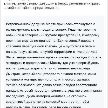
влиятельную семью, девушку в бегах, семейные интриги,
семейные тайны, предательство
Встревоженной девушке Марте пришлось столкнуться с
головокружительным предательством. Главную героиню
обвинили в совершении жуткого преступления, к которому
невинная жертва не причастна. Единственный вариант
спасения перепуганной красавицы – пуститься в бега и
начать новую жизнь на чужой территории с чистого листа.
Жительница маленького провинциального городка собрала
чемоданы и направилась в Москву, где уже в первый день
после приезда встретила таинственного незнакомца
Дмитрия, который олицетворял типичного мажора, сына
успешного могущественного политического магната.
Ухажер рассказал, что давно возненавидел собственного
папашу, который перестал принимать участие в воспитании
наследника. Дима намерен жениться на скромной
застенчивой девчонке из сельской местности, чтобы
разозлить отца. На самом деле на уме хитрого