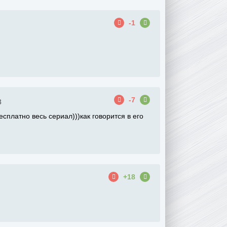
-1
-7
3
сплатно весь сериал)))как говорится в его
+18