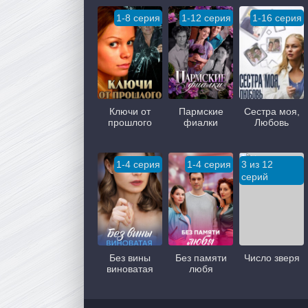
1-8 серия
1-12 серия
1-16 серия
Ключи от
Пармские
Сестра моя,
прошлого
фиалки
Любовь
1-4 серия
1-4 серия
3 из 12
серий
Без вины
Без памяти
Число зверя
виноватая
любя