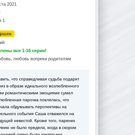
ста 2021
н
я 1
ершен
ий
лены все 1-16 серии!
юбовь, любовь вопреки родителям
вить, что справедливая судьба подарит
из в образе идеального возлюбленного
ми романтическими эмоциями сумел
влюбленная парочка поклялась, что
ачала обдумывать перспективы на
ельного события Саша отважился на
дущей невестой. Кроме того, паренек
умию не было предела, когда в скором
рсонажей давно были заклятыми