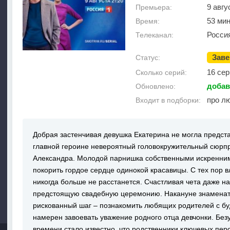
9 авгу
Премьера:
53 ми
Время:
Росси
Телеканал:
Зав
Статус:
16 сер
Сколько серий:
добав
Обновлено:
про л
Входит в подборки:
Добрая застенчивая девушка Екатерина не могла предста
главной героине невероятный головокружительный сюрпр
Александра. Молодой парнишка собственными искренни
покорить гордое сердце одинокой красавицы. С тех пор 
никогда больше не расстанется. Счастливая чета даже н
предстоящую свадебную церемонию. Накануне знаменат
рискованный шаг – познакомить любящих родителей с бу
намерен завоевать уважение родного отца девчонки. Без
времени стало известно, что родственники ключевых пе