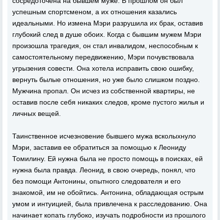
сосредоточена на бывшем муже. В прошлом он был
успешным спортсменом, а их отношения казались
идеальными. Но измена Мэри разрушила их брак, оставив
глубокий след в душе обоих. Когда с бывшим мужем Мэри
произошла трагедия, он стал инвалидом, неспособным к
самостоятельному передвижению, Мэри почувствовала
угрызения совести. Она хотела исправить свою ошибку,
вернуть былые отношения, но уже было слишком поздно.
Мужчина пропал. Он исчез из собственной квартиры, не
оставив после себя никаких следов, кроме пустого жилья и
личных вещей.
Таинственное исчезновение бывшего мужа всколыхнуло
Мэри, заставив ее обратиться за помощью к Леониду
Томилину. Ей нужна была не просто помощь в поисках, ей
нужна была правда. Леонид, в свою очередь, понял, что
без помощи Антонины, опытного следователя и его
знакомой, им не обойтись. Антонина, обладающая острым
умом и интуицией, была привлечена к расследованию. Она
начинает копать глубоко, изучать подробности из прошлого