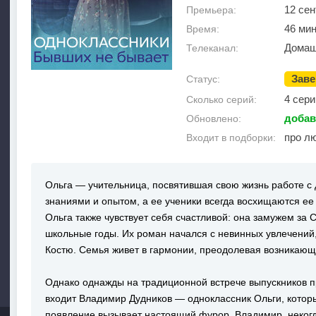
12 сен
Премьера:
46 ми
Время:
Домаш
Телеканал:
Зав
Статус:
4 сери
Сколько серий:
добав
Обновлено:
про л
Входит в подборки:
Ольга — учительница, посвятившая свою жизнь работе с 
знаниями и опытом, а ее ученики всегда восхищаются ее
Ольга также чувствует себя счастливой: она замужем за 
школьные годы. Их роман начался с невинных увлечений,
Костю. Семья живет в гармонии, преодолевая возникающи
Однако однажды на традиционной встрече выпускников п
входит Владимир Дудников — одноклассник Ольги, которы
появление вызывает настоящий фурор. Владимир, неког