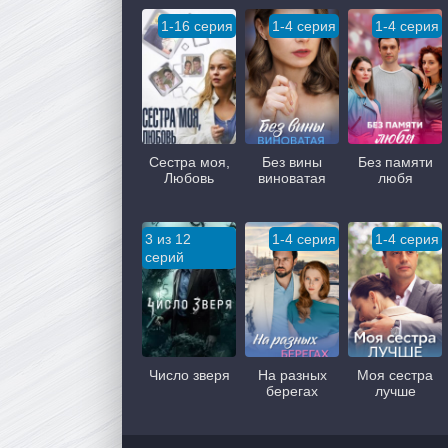
1-16 серия
1-4 серия
1-4 серия
Сестра моя,
Без вины
Без памяти
Любовь
виноватая
любя
3 из 12
1-4 серия
1-4 серия
серий
Число зверя
На разных
Моя сестра
берегах
лучше