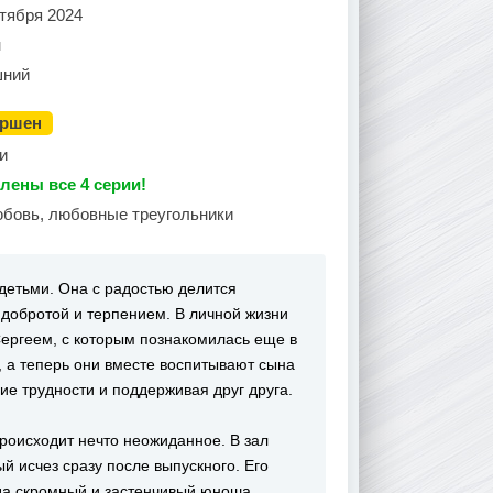
тября 2024
н
ний
ершен
и
лены все 4 серии!
юбовь, любовные треугольники
детьми. Она с радостью делится
 добротой и терпением. В личной жизни
Сергеем, с которым познакомилась еще в
 а теперь они вместе воспитывают сына
е трудности и поддерживая друг друга.
роисходит нечто неожиданное. В зал
й исчез сразу после выпускного. Его
да скромный и застенчивый юноша,