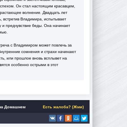
успехом. Он стал настоящим красавцем,
арастающее волнение. Двадцать лет
ь, встретив Владимира, испытывает
гу и предчувствие беды. Она начинает
мью.
треча с Владимиром может повлечь за
 Внутренние сомнения и страхи начинают
есть, или прошлое вновь всплывет на
вятся особенно острыми в этот
на Домашнем
Есть жалоба? (Жми)