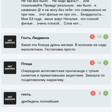
Не так все было… Не надо врать!!!… или
покалывайте Правду/ реальную.. как было.. и
название @ я не могу без тебя- это совершенно не
при чем… этот фильм не про это… Бездарность…
Мне 63 года.. меня зовут Наталия.. это плохой
фильм… очень плохой… Слов нет…
+3
Гость Людмила
Какая эта Ксюша дрянь мелкая. В колонию ее надо
малолетнюю. Гестаповка просто
+3
Птица
Очередная антисоветская пропаганда с тупым
сюжетом и примитивными акцентами. Заказуха по
госдеповскому нарративу.
-2
гость
дребедень полнейшая