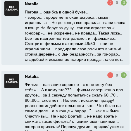
0
Natalia
Пегова… ошибка в одной букве…
- вопрос… вроде не плохая актриса.. сюжет
играешь.. а .. Не до конца все правила.. ваши слова
в конце Не берут за душу.. так как играете за «
гонорар»… не искренне.. не правда.. Такая ложь..
Все так наигранно/ театрально.. и.. фальшиво..
Смотрите фильмы с актерами 49/50… они не
играли/ жили… продирали свои роли что в жизни/
стоика деревне.. с Вы- бездарность.. за гонорар..
стыдобах/ и искажение истории правды.. слов нет..
0
Natalia
Фильм… название хорошее : « я не могу без
тебя»… А к чему это???… фильм совершенно про
другое… за 1 секунду попытались сжать 60..70..
80..90… слов нет .. Нелепо.. исказили правду/
реальности/ действительности.. что.. Что было на
самом деле…а в конце « happy ..” .. как мы были
Счастливы… Не надо Врать!!! .. не надо врать и
снимать такие фильмы/ с такими окончаниями…
актеров призвали/ Перову/ другие.. прядки/ ужимки..