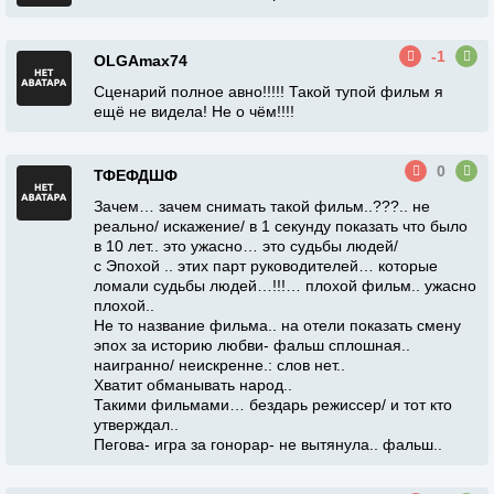
-1
OLGAmax74
Сценарий полное авно!!!!! Такой тупой фильм я
ещё не видела! Не о чём!!!!
0
ТФЕФДШФ
Зачем… зачем снимать такой фильм..???.. не
реально/ искажение/ в 1 секунду показать что было
в 10 лет.. это ужасно… это судьбы людей/
с Эпохой .. этих парт руководителей… которые
ломали судьбы людей…!!!… плохой фильм.. ужасно
плохой..
Не то название фильма.. на отели показать смену
эпох за историю любви- фальш сплошная..
наигранно/ неискренне.: слов нет..
Хватит обманывать народ..
Такими фильмами… бездарь режиссер/ и тот кто
утверждал..
Пегова- игра за гонорар- не вытянула.. фальш..