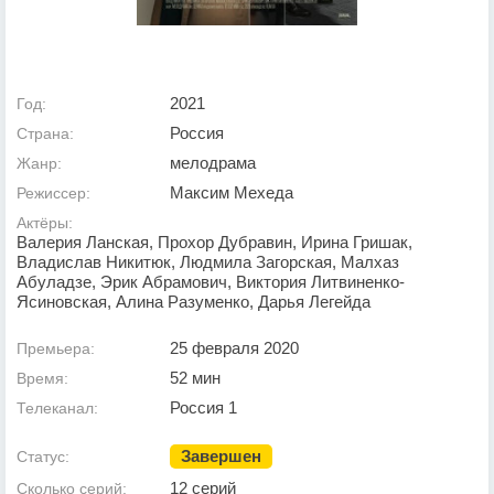
2021
Год:
Россия
Страна:
мелодрама
Жанр:
Максим Мехеда
Режиссер:
Актёры:
Валерия Ланская, Прохор Дубравин, Ирина Гришак,
Владислав Никитюк, Людмила Загорская, Малхаз
Абуладзе, Эрик Абрамович, Виктория Литвиненко-
Ясиновская, Алина Разуменко, Дарья Легейда
25 февраля 2020
Премьера:
52 мин
Время:
Россия 1
Телеканал:
Завершен
Статус:
12 серий
Сколько серий: