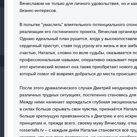
Вячеславом не только для личного удовольствия, но и ка
бизнес-интересов.
В попытке "умаслить" влиятельного потенциального спон
реализации его гостиничного проекта, Вячеслав организу
Однако идеальный план рушится, когда у высокопоставле
сердечный приступ, ставя под угрозу его жизнь и все ам
счастью, Наталья, словно по воле судьбы, оказывается п
профессиональным навыкам, оперативно оказывает перв
этот критический момент она также приобретает нового 
который помог ей вовремя добраться до места происшес
После этого драматического случая Дмитрий неоднократ
различных трудных ситуациях, постепенно становясь для
Между ними начинает зарождаться глубокая эмоциональная
в силах больше скрывать свои чувства, признаётся Ната
больше крепнущую привязанность к Дмитрию и его искре
принципам и, прежде всего, своему мужу Вячеславу, отк
rosserialls.tv – с каждым днём Наталье становится всё т