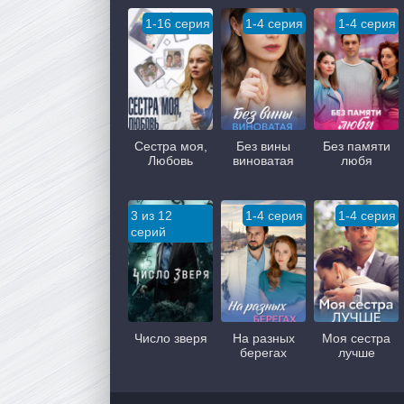
1-16 серия
1-4 серия
1-4 серия
Сестра моя,
Без вины
Без памяти
Любовь
виноватая
любя
3 из 12
1-4 серия
1-4 серия
серий
Число зверя
На разных
Моя сестра
берегах
лучше