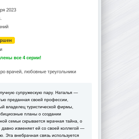
ря 2023
.
ний
ершен
и
лены все 4 серии!
про врачей, любовные треугольники
лучную супружескую пару. Наталья —
тью преданная своей профессии,
ый владелец туристической фирмы,
мбициозные планы о создании
ной семьи скрывается мрачная тайна, о
 давно изменяет ей со своей коллегой —
ю. Эта внебрачная связь используется