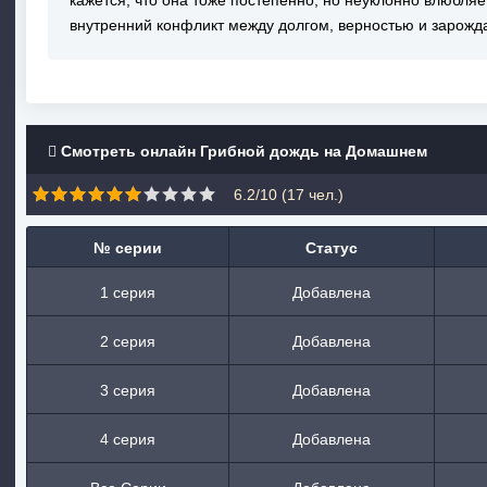
кажется, что она тоже постепенно, но неуклонно влюбляе
внутренний конфликт между долгом, верностью и зарож
Смотреть онлайн Грибной дождь на Домашнем
6.2/10 (
17
чел.)
№ серии
Статус
1 серия
Добавлена
2 серия
Добавлена
3 серия
Добавлена
4 серия
Добавлена