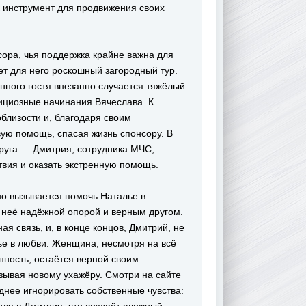
к инструмент для продвижения своих
сора, чья поддержка крайне важна для
ет для него роскошный загородный тур.
нного гостя внезапно случается тяжёлый
бициозные начинания Вячеслава. К
облизости и, благодаря своим
ую помощь, спасая жизнь спонсору. В
друга — Дмитрия, сотрудника МЧС,
твия и оказать экстренную помощь.
но вызывается помочь Наталье в
 неё надёжной опорой и верным другом.
 связь, и, в конце концов, Дмитрий, не
лье в любви. Женщина, несмотря на всё
нность, остаётся верной своим
азывая новому ухажёру. Смотри на сайте
руднее игнорировать собственные чувства: