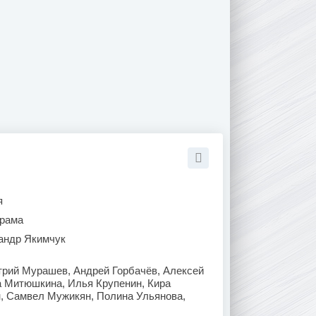
я
рама
андр Якимчук
трий Мурашев, Андрей Горбачёв, Алексей
а Митюшкина, Илья Крупенин, Кира
, Самвел Мужикян, Полина Ульянова,