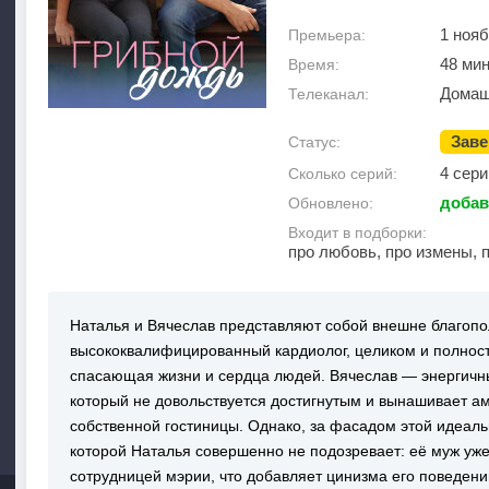
1 нояб
Премьера:
48 мин
Время:
Домаш
Телеканал:
Зав
Статус:
4 сери
Сколько серий:
добав
Обновлено:
Входит в подборки:
про любовь, про измены, 
Наталья и Вячеслав представляют собой внешне благопо
высококвалифицированный кардиолог, целиком и полнос
спасающая жизни и сердца людей. Вячеслав — энергичн
который не довольствуется достигнутым и вынашивает а
собственной гостиницы. Однако, за фасадом этой идеаль
которой Наталья совершенно не подозревает: её муж уже
сотрудницей мэрии, что добавляет цинизма его поведени