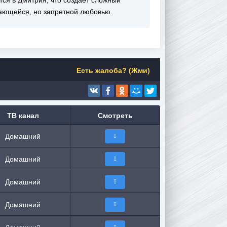
тся в Дмитрия, что создаёт сложный
дающейся, но запретной любовью.
Есть жалоба? (Жми)
ТВ канал
Смотреть
Домашний
Домашний
Домашний
Домашний