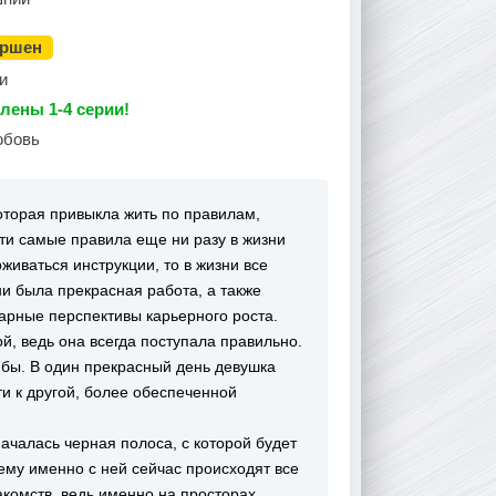
ершен
и
лены 1-4 серии!
юбовь
оторая привыкла жить по правилам,
Эти самые правила еще ни разу в жизни
рживаться инструкции, то в жизни все
и была прекрасная работа, а также
арные перспективы карьерного роста.
ой, ведь она всегда поступала правильно.
сь бы. В один прекрасный день девушка
и к другой, более обеспеченной
ачалась черная полоса, с которой будет
чему именно с ней сейчас происходят все
накомств, ведь именно на просторах