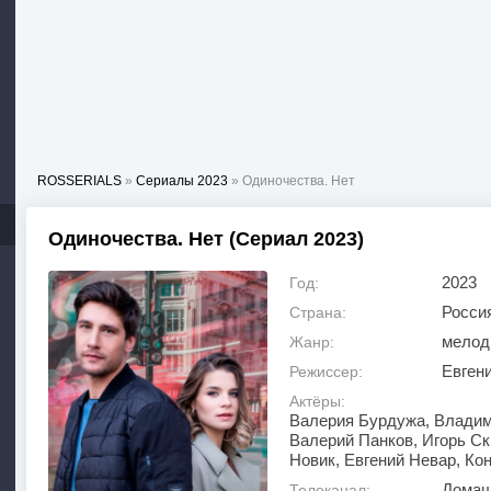
ROSSERIALS
»
Сериалы 2023
» Одиночества. Нет
Одиночества. Нет (Сериал 2023)
2023
Год:
Росси
Страна:
мелод
Жанр:
Евген
Режиссер:
Актёры:
Валерия Бурдужа, Владим
Валерий Панков, Игорь Ск
Новик, Евгений Невар, Ко
Домаш
Телеканал: