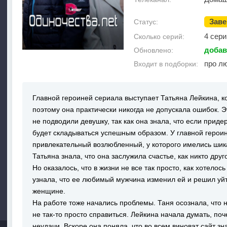
Зав
Статус:
4 сери
Сколько серий:
добав
Обновлено:
про л
Входит в подборки:
Главной героиней сериала выступает Татьяна Лейкина, к
поэтому она практически никогда не допускала ошибок. 
не подводили девушку, так как она знала, что если приде
будет складываться успешным образом. У главной героин
привлекательный возлюбленный, у которого имелись шик
Татьяна знала, что она заслужила счастье, как никто друг
Но оказалось, что в жизни не все так просто, как хотело
узнала, что ее любимый мужчина изменил ей и решил уйт
женщине.
На работе тоже начались проблемы. Таня осознала, что н
не так-то просто справиться. Лейкина начала думать, по
неудачи. Вскоре она поняла, что во всем виноват сайт з