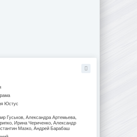
я
рама
ия Юстус
ир Гуськов, Александра Артемьева,
рипко, Ирина Чериченко, Александр
нстантин Мазко, Андрей Барабаш
ний