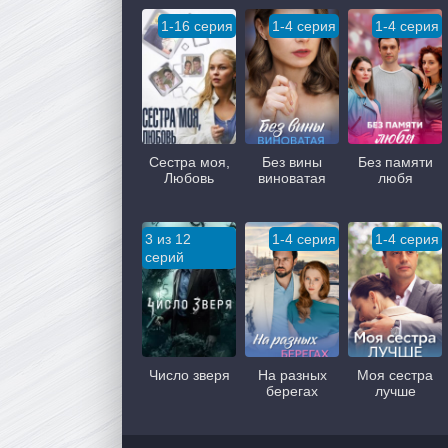
1-16 серия
1-4 серия
1-4 серия
Сестра моя,
Без вины
Без памяти
Любовь
виноватая
любя
3 из 12
1-4 серия
1-4 серия
серий
Число зверя
На разных
Моя сестра
берегах
лучше