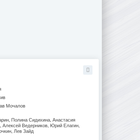
я
тив
ав Мочалов
арин, Полина Сидихина, Анастасия
, Алексей Ведерников, Юрий Елагин,
очкин, Лев Зайд