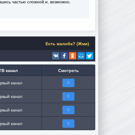
вшись частью сложной и, возможно,
Есть жалоба? (Жми)
ТВ канал
Смотреть
рвый канал
рвый канал
рвый канал
рвый канал