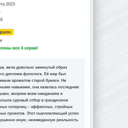
та 2023
н
й
ершен
и
лены все 4 серии!
ша, вела довольно замкнутый образ
кого диплома филолога. Её мир был
вимым ароматом старой бумаги. Не
ными навыками, она казалась последним
днако, вопреки всем ожиданиям и
рошла суровый отбор в грандиозное
ных соперниц – эффектных, стройных
бных проектов. Этот ошеломляющий успех
вершенно иную, неизведанную реальность