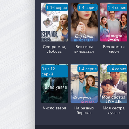
1-16 серия
1-4 серия
1-4 серия
Сестра моя,
Без вины
Без памяти
Любовь
виноватая
любя
3 из 12
1-4 серия
1-4 серия
серий
Число зверя
На разных
Моя сестра
берегах
лучше