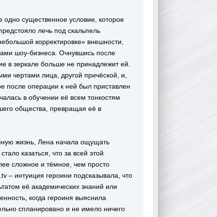
е одно существенное условие, которое
предстояло лечь под скальпель
«небольшой корректировке» внешности,
тами шоу-бизнеса. Очнувшись после
ие в зеркале больше не принадлежит ей.
ми чертами лица, другой причёской, и,
ре после операции к ней был приставлен
чалась в обучении её всем тонкостям
шего общества, превращая её в
анную жизнь, Лена начала ощущать
тало казаться, что за всей этой
лее сложное и тёмное, чем просто
.tv – интуиция героини подсказывала, что
льтатом её академических знаний или
енность, когда героиня выяснила
льно спланировано и не имело ничего