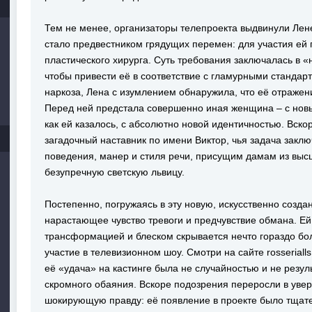
Тем не менее, организаторы телепроекта выдвинули Лен
стало предвестником грядущих перемен: для участия ей 
пластического хирурга. Суть требования заключалась в 
чтобы привести её в соответствие с гламурными стандар
наркоза, Лена с изумлением обнаружила, что её отражен
Перед ней предстала совершенно иная женщина – с новы
как ей казалось, с абсолютно новой идентичностью. Вско
загадочный наставник по имени Виктор, чья задача заклю
поведения, манер и стиля речи, присущим дамам из выс
безупречную светскую львицу.
Постепенно, погружаясь в эту новую, искусственно созд
нарастающее чувство тревоги и предчувствие обмана. Ей с
трансформацией и блеском скрывается нечто гораздо бо
участие в телевизионном шоу. Смотри на сайте rosserialls
её «удача» на кастинге была не случайностью и не резу
скромного обаяния. Вскоре подозрения переросли в увер
шокирующую правду: её появление в проекте было тщате