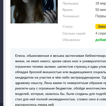
18 мар
Премьера:
50 ми
Время:
Первы
Телеканал:
Зав
Статус:
4 сери
Сколько серий:
добав
Обновлено:
Елена, обыкновенная и весьма застенчивая библиотекар
жизни, не имея никого, кроме своих книг и университетс
ограничен тихими залами, шелестом страниц и едва уло
обладая броской внешностью или выдающимися социаль
кандидатом на участие в чём-либо экстраординарном. О
здравому смыслу, Лена каким-то невероятным образом п
реалити-шоу с огромным бюджетом, обойдя многочислен
моделей, которые, казалось бы, были созданы для подо
стал для неё полной неожиданностью, словно окно в со
распахнулось перед ней.