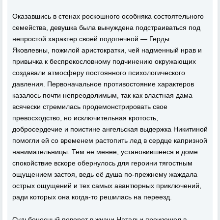
Оказавшись в стенах роскошного особняка состоятельного
семейства, девушка была вынуждена подстраиваться под
непростой характер своей подопечной — Герды
Яковлевны, пожилой аристократки, чей надменный нрав и
привычка к беспрекословному подчинению окружающих
создавали атмосферу постоянного психологического
давления. Первоначальное противостояние характеров
казалось почти непреодолимым, так как властная дама
всячески стремилась продемонстрировать свое
превосходство, но исключительная кротость,
добросердечие и поистине ангельская выдержка Никитиной
помогли ей со временем растопить лед в сердце капризной
нанимательницы. Тем не менее, установившееся в доме
спокойствие вскоре обернулось для героини тягостным
ощущением застоя, ведь её душа по-прежнему жаждала
острых ощущений и тех самых авантюрных приключений,
ради которых она когда-то решилась на переезд.
Судьбоносный поворот в жизни Натальи произошел в