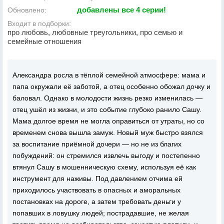
добавлены все 4 серии!
Обновлено:
Входит в подборки:
про любовь, любовные треугольники, про семью и
семейные отношения
Александра росла в тёплой семейной атмосфере: мама и
папа окружали её заботой, а отец особенно обожал дочку и
баловал. Однако в молодости жизнь резко изменилась —
отец ушёл из жизни, и это событие глубоко ранило Сашу.
Мама долгое время не могла оправиться от утраты, но со
временем снова вышла замуж. Новый муж быстро взялся
за воспитание приёмной дочери — но не из благих
побуждений: он стремился извлечь выгоду и постепенно
втянул Сашу в мошенническую схему, используя её как
инструмент для наживы. Под давлением отчима ей
приходилось участвовать в опасных и аморальных
постановках на дороге, а затем требовать деньги у
попавших в ловушку людей; пострадавшие, не желая