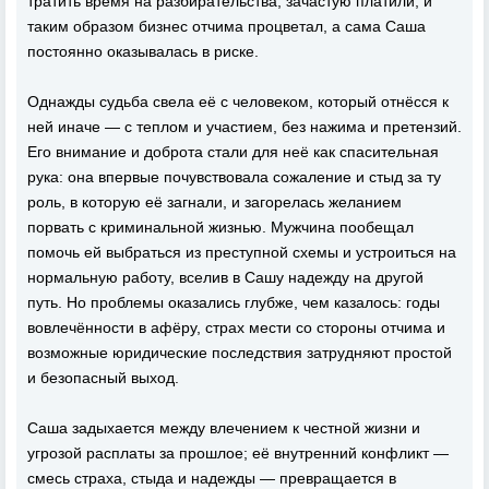
тратить время на разбирательства, зачастую платили, и
таким образом бизнес отчима процветал, а сама Саша
постоянно оказывалась в риске.
Однажды судьба свела её с человеком, который отнёсся к
ней иначе — с теплом и участием, без нажима и претензий.
Его внимание и доброта стали для неё как спасительная
рука: она впервые почувствовала сожаление и стыд за ту
роль, в которую её загнали, и загорелась желанием
порвать с криминальной жизнью. Мужчина пообещал
помочь ей выбраться из преступной схемы и устроиться на
нормальную работу, вселив в Сашу надежду на другой
путь. Но проблемы оказались глубже, чем казалось: годы
вовлечённости в афёру, страх мести со стороны отчима и
возможные юридические последствия затрудняют простой
и безопасный выход.
Саша задыхается между влечением к честной жизни и
угрозой расплаты за прошлое; её внутренний конфликт —
смесь страха, стыда и надежды — превращается в