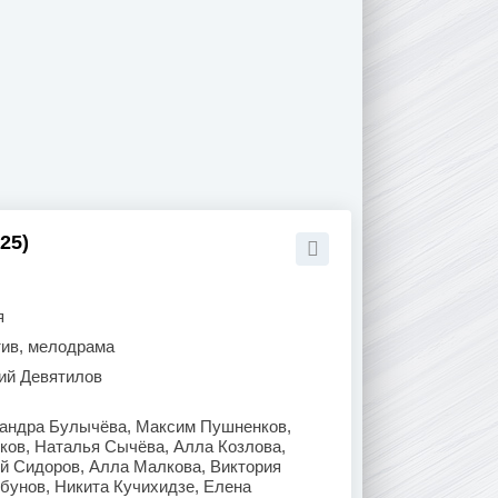
25)
я
тив, мелодрама
ий Девятилов
андра Булычёва, Максим Пушненков,
ков, Наталья Сычёва, Алла Козлова,
й Сидоров, Алла Малкова, Виктория
унов, Никита Кучихидзе, Елена