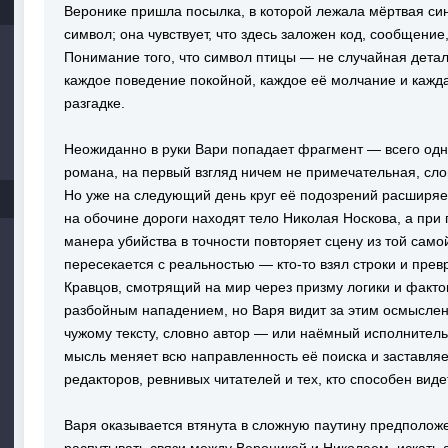
Веронике пришла посылка, в которой лежала мёртвая син
символ; она чувствует, что здесь заложен код, сообщение
Понимание того, что символ птицы — не случайная деталь
каждое поведение покойной, каждое её молчание и кажда
разгадке.
Неожиданно в руки Вари попадает фрагмент — всего одна
романа, на первый взгляд ничем не примечательная, сл
Но уже на следующий день круг её подозрений расширяе
на обочине дороги находят тело Николая Носкова, а при 
манера убийства в точности повторяет сцену из той само
пересекается с реальностью — кто-то взял строки и прев
Кравцов, смотрящий на мир через призму логики и факто
разбойным нападением, но Варя видит за этим осмысленн
чужому тексту, словно автор — или наёмный исполнител
мысль меняет всю направленность её поиска и заставляе
редакторов, ревнивых читателей и тех, кто способен виде
Варя оказывается втянута в сложную паутину предположе