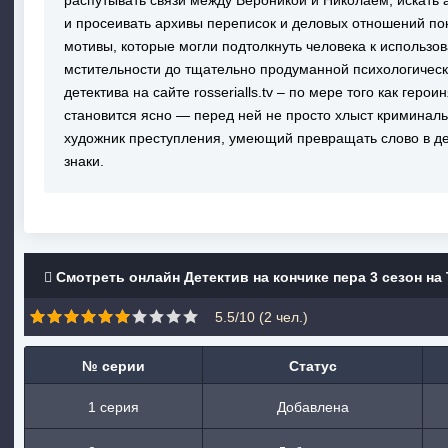
распутывать связи между Вероникой и Николаем, искать 
и просеивать архивы переписок и деловых отношений по
мотивы, которые могли подтолкнуть человека к использ
мстительности до тщательно продуманной психологическ
детектива на сайте rosserialls.tv – по мере того как геро
становится ясно — перед ней не просто хлыст криминал
художник преступления, умеющий превращать слово в де
знаки.
Смотреть онлайн Детектив на кончике пера 3 сезон на
5.5/10 (
2
чел.)
№ серии
Статус
1 серия
Добавлена