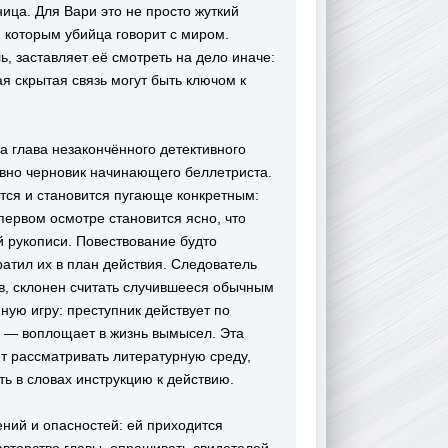
ица. Для Вари это не просто жуткий
, которым убийца говорит с миром.
, заставляет её смотреть на дело иначе:
я скрытая связь могут быть ключом к
 глава незакончённого детективного
овно черновик начинающего беллетриста.
тся и становится пугающе конкретным:
первом осмотре становится ясно, что
й рукописи. Повествование будто
ратил их в план действия. Следователь
в, склонен считать случившееся обычным
ую игру: преступник действует по
ь — воплощает в жизнь вымысел. Эта
т рассматривать литературную среду,
ть в словах инструкцию к действию.
ний и опасностей: ей приходится