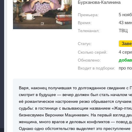
Бурханова-Калинина
5 нояб
Премьера:
43 ми
Время:
ТВЦ
Телеканал:
Зав
Статус:
4 сери
Сколько серий:
добав
Обновлено:
про п
Входит в подборки:
Варя, наконец получившая то долгожданное свидание с П
смотрит в будущее — вечер должен был стать началом че
её романтическое настроение резко обрывается случаем
судьбы: в гостинице с вызывающим названием «Жар-пти
бизнесвумен Вероники Мацинкевич. На первый взгляд де
женщина, много врагов и деловых конфликтов — повод д
Однако одно обстоятельство выделяет это преступление