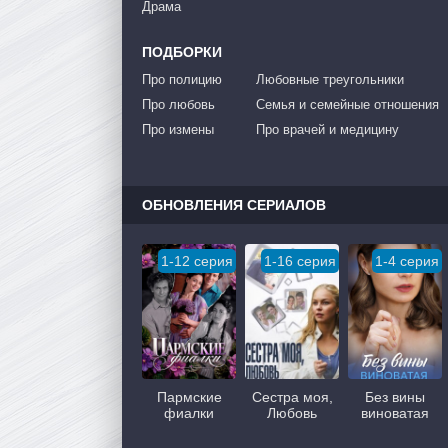
Драма
ПОДБОРКИ
Про полицию
Любовные треугольники
Про любовь
Семья и семейные отношения
Про измены
Про врачей и медицину
ОБНОВЛЕНИЯ СЕРИАЛОВ
1-12 серия
1-16 серия
1-4 серия
Пармские
Сестра моя,
Без вины
фиалки
Любовь
виноватая