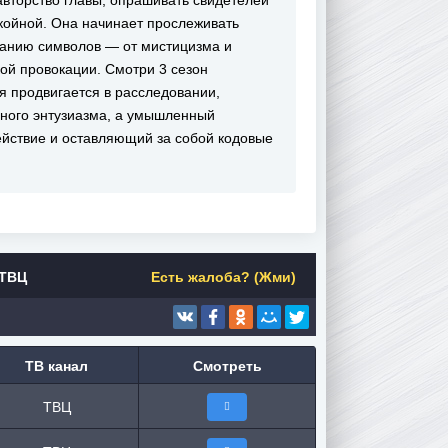
авторство главы, опрашивать свидетелей
койной. Она начинает прослеживать
ованию символов — от мистицизма и
ой провокации. Смотри 3 сезон
иня продвигается в расследовании,
ьного энтузиазма, а умышленный
йствие и оставляющий за собой кодовые
 ТВЦ
Есть жалоба? (Жми)
ТВ канал
Смотреть
ТВЦ