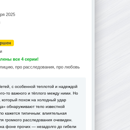
ря 2025
н
ершен
и
лены все 4 серии!
олицию, про расследования, про любовь
етей, с особенной теплотой и надеждой
го-то важного и тёплого между ними. Но
, который похож на холодный удар
ца» обнаруживают тело известной
ло кажется типичным: влиятельная
ля громкого расследования очевиден.
 на фоне прочих — незадолго до гибели