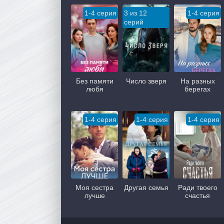
1-4 серия
3 из 12
1-4 серия
серий
Без памяти
Число зверя
На разных
любя
берегах
1-4 серия
1-4 серия
1-4 серия
Моя сестра
Другая семья
Ради твоего
лучше
счастья