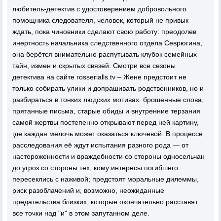
любитель-детектив с удостоверением добровольного
помощника следователя, человек, который не привык
ждать, пока чиновники сделают свою работу: преодолев
инертность начальника следственного отдела Севрюгина,
она берётся внимательно распутывать клубок семейных
тайн, измен и скрытых связей. Смотри все сезоны
детектива на сайте rosserialls.tv – Жене предстоит не
только собирать улики и допрашивать родственников, но и
разбираться в тонких людских мотивах: брошенные слова,
прятанные письма, старые обиды и внутренние терзания
самой жертвы постепенно открывают перед ней картину,
где каждая мелочь может оказаться ключевой. В процессе
расследования её ждут испытания разного рода — от
настороженности и враждебности со стороны односельчан
до угроз со стороны тех, кому интересы погибшего
пересеклись с наживой; предстоят моральные дилеммы,
риск разоблачений и, возможно, неожиданные
предательства близких, которые окончательно расставят
все точки над "и" в этом запутанном деле.