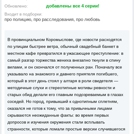
добавлены все 4 серии!
Обновлено:
Входит в подборки:
про полицию, про расследования, про любовь
В провинциальном Коромыслове, где новости расходятся
по улицам быстрее ветра, обычный свадебный банкет в
местном кафе превратился в ужасающее преступление: в
самый разгар торжества жениха внезапно ткнули в спину
вилами, и он скончался от полученных ран. Поначалу все
указывало на знакомого и давнего приятеля погибшего,
который в этот день стоял у алтаря в роли свидетеля —
методичные слухи и стереотипные мотивы ревности и
старых обид делали его главным подозреваемым в глазах
соседей. Но город, привыкший к однотипным сплетням,
оказался не готов к тому, что за привычными лицами
скрываются неожиданные факты: во время первых
допросов и изучения окружения стали всплывать
странности, которые ломали простые версии случившегося