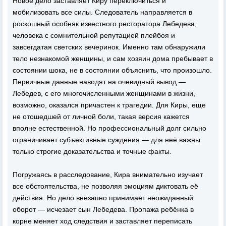
Новое дело заставляет Киру переключиться и
мобилизовать все силы. Следователь направляется в
роскошный особняк известного ресторатора Лебедева,
человека с сомнительной репутацией плейбоя и
завсегдатая светских вечеринок. Именно там обнаружили
тело незнакомой женщины, и сам хозяин дома пребывает в
состоянии шока, не в состоянии объяснить, что произошло.
Первичные данные наводят на очевидный вывод —
Лебедев, с его многочисленными женщинами в жизни,
возможно, оказался причастен к трагедии. Для Киры, еще
не отошедшей от личной боли, такая версия кажется
вполне естественной. Но профессиональный долг сильно
ограничивает субъективные суждения — для неё важны
только строгие доказательства и точные факты.
Погружаясь в расследование, Кира внимательно изучает
все обстоятельства, не позволяя эмоциям диктовать её
действия. Но дело внезапно принимает неожиданный
оборот — исчезает сын Лебедева. Пропажа ребёнка в
корне меняет ход следствия и заставляет переписать