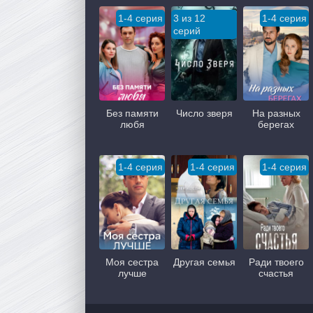
1-4 серия
3 из 12
1-4 серия
серий
Без памяти
Число зверя
На разных
любя
берегах
1-4 серия
1-4 серия
1-4 серия
Моя сестра
Другая семья
Ради твоего
лучше
счастья