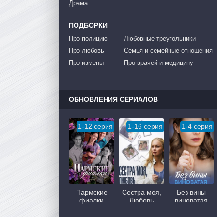
Драма
ПОДБОРКИ
Про полицию
Любовные треугольники
Про любовь
Семья и семейные отношения
Про измены
Про врачей и медицину
ОБНОВЛЕНИЯ СЕРИАЛОВ
1-12 серия
1-16 серия
1-4 серия
Пармские
Сестра моя,
Без вины
фиалки
Любовь
виноватая