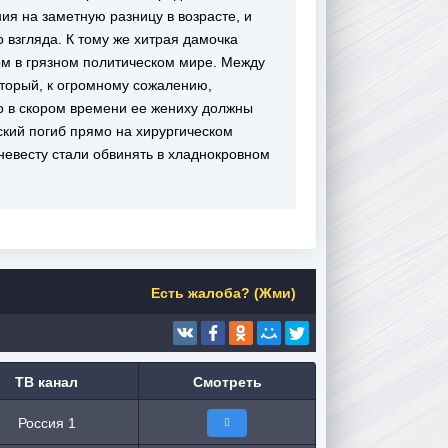
я на заметную разницу в возрасте, и
 взгляда. К тому же хитрая дамочка
м в грязном политическом мире. Между
торый, к огромному сожалению,
о в скором времени ее жениху должны
кий погиб прямо на хирургическом
невесту стали обвинять в хладнокровном
Есть жалоба? (Жми)
ТВ канал
Смотреть
Россия 1