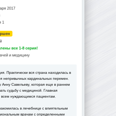
аря 2017
н
я 1
ершен
й
лены все 1-8 серия!
рачей и медицину
ия. Практически вся страна находилась в
ия непривычных кардинальных перемен.
 Анну Савельеву, которая еще в раннем
зать судьбу с медициной. Главная
ть всем нуждающимся пациентам.
накомилась в лечебнице с влиятельным
ссиональным врачам с определенными