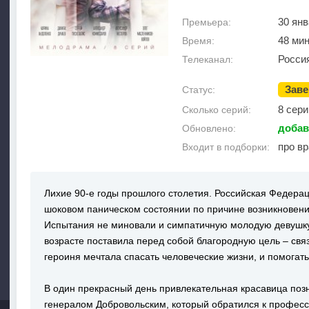
30 янв
Премьера:
48 ми
Время:
Росси
Телеканал:
Зав
Статус:
8 сери
Сколько серий:
добав
Обновлено:
про в
Входит в подборки:
Лихие 90-е годы прошлого столетия. Российская Федерац
шоковом паническом состоянии по причине возникновен
Испытания не миновали и симпатичную молодую девушку
возрасте поставила перед собой благородную цель – свя
героиня мечтала спасать человеческие жизни, и помога
В один прекрасный день привлекательная красавица поз
генералом Добровольским, который обратился к профе