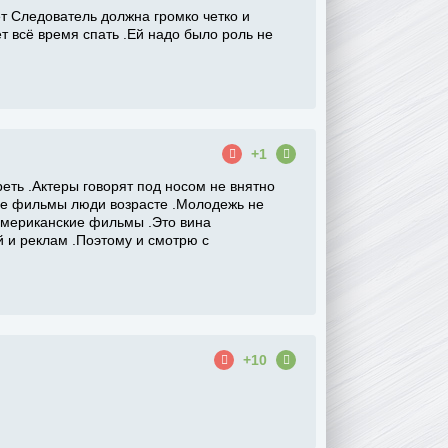
ет Следователь должна громко четко и
ет всё время спать .Ей надо было роль не
+1
ть .Актеры говорят под носом не внятно
кие фильмы люди возрасте .Молодежь не
 американские фильмы .Это вина
 и реклам .Поэтому и смотрю с
+10