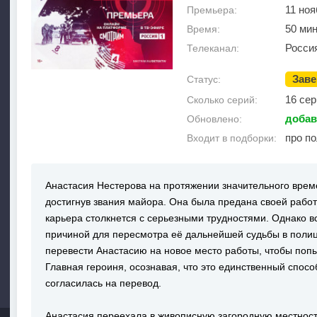
11 ноя
Премьера:
50 ми
Время:
Росси
Телеканал:
Зав
Статус:
16 сер
Сколько серий:
добав
Обновлено:
про п
Входит в подборки:
Анастасия Нестерова на протяжении значительного време
достигнув звания майора. Она была предана своей работ
карьера столкнется с серьезными трудностями. Однако в
причиной для пересмотра её дальнейшей судьбы в поли
перевести Анастасию на новое место работы, чтобы поп
Главная героиня, осознавая, что это единственный спосо
согласилась на перевод.
Анастасия переехала в живописную загородную местность