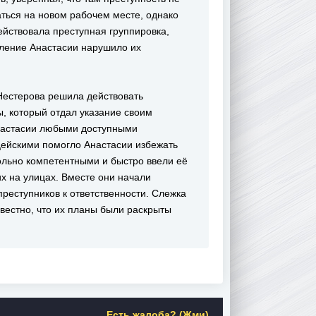
ваться на новом рабочем месте, однако
действовала преступная группировка,
ление Анастасии нарушило их
 Нестерова решила действовать
, который отдал указание своим
Анастасии любыми доступными
цейскими помогло Анастасии избежать
ольно компетентными и быстро ввели её
их на улицах. Вместе они начали
преступников к ответственности. Слежка
звестно, что их планы были раскрыты
Есть жалоба? (Жми)