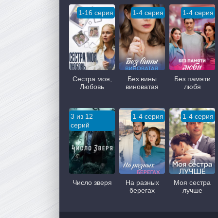
1-16 серия
1-4 серия
1-4 серия
Сестра моя,
Без вины
Без памяти
Любовь
виноватая
любя
3 из 12
1-4 серия
1-4 серия
серий
Число зверя
На разных
Моя сестра
берегах
лучше