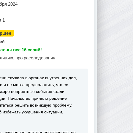
бря 2024
н
я 1
ершен
ий
лены все 16 серий!
олицию, про расследования
ни служила в органах внутренних дел,
е и не могла предположить, что ее
скоре неприятные события стали
ции. Начальство приняло решение
ытаться решить возникшую проблему.
б избежать ухудшения ситуации,
, уверенная, что там преступность не