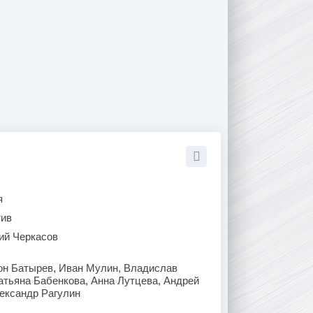
я
тив
ий Черкасов
он Батырев, Иван Мулин, Владислав
атьяна Бабенкова, Анна Лутцева, Андрей
ександр Рагулин