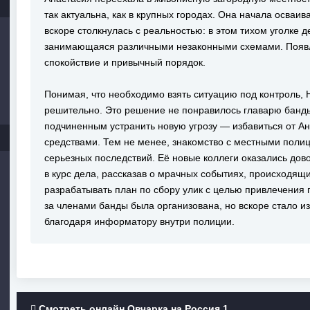
так актуальна, как в крупных городах. Она начала осваи
вскоре столкнулась с реальностью: в этом тихом уголке 
занимающаяся различными незаконными схемами. Появ
спокойствие и привычный порядок.
Понимая, что необходимо взять ситуацию под контроль,
решительно. Это решение не понравилось главарю банды
подчиненным устранить новую угрозу — избавиться от 
средствами. Тем не менее, знакомство с местными поли
серьезных последствий. Её новые коллеги оказались дов
в курс дела, рассказав о мрачных событиях, происходящ
разрабатывать план по сбору улик с целью привлечения 
за членами банды была организована, но вскоре стало и
благодаря информатору внутри полиции.
Смотреть онлайн Овчарка на Россия 1