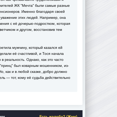
жителей ЖК "Мечта" были самые разные
пенсионеров. Именно благодаря своей
и уважение этих людей. Например, она
ения с её дочерью-подростком, которая
ветчиком и другом, восстановив тем
ретила мужчину, который казался ей
елали её счастливой, и Тося начала
 в реальность. Однако, как это часто
о "принц" был коварным мошенником, из-
Но, как и в любой сказке, добро должно
ль — тот, кому её судьба действительно
нем
Есть жалоба? (Жми)