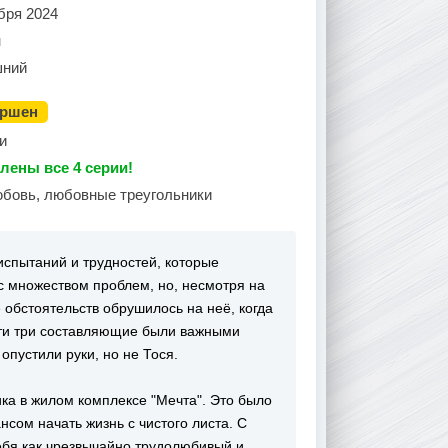
бря 2024
н
ний
ершен
и
лены все 4 серии!
юбовь, любовные треугольники
испытаний и трудностей, которые
 с множеством проблем, но, несмотря на
 обстоятельств обрушилось на неё, когда
эти три составляющие были важными
опустили руки, но не Тося.
ика в жилом комплексе "Мечта". Это было
нсом начать жизнь с чистого листа. С
ебя как чрезвычайно трудолюбивый и