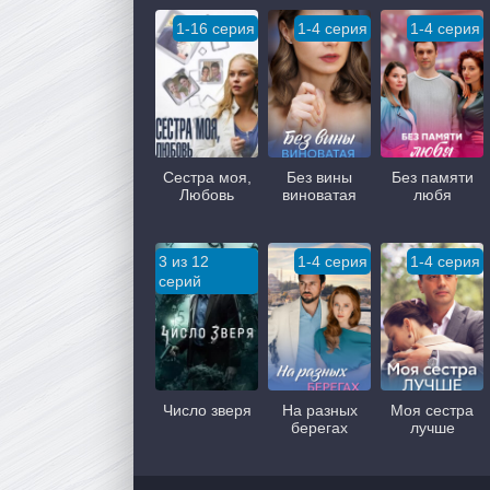
1-16 серия
1-4 серия
1-4 серия
Сестра моя,
Без вины
Без памяти
Любовь
виноватая
любя
3 из 12
1-4 серия
1-4 серия
серий
Число зверя
На разных
Моя сестра
берегах
лучше