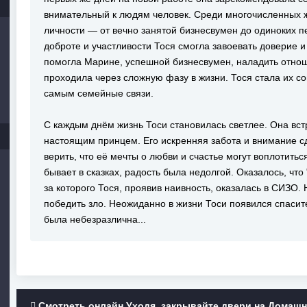
внимательный к людям человек. Среди многочисленных 
личности — от вечно занятой бизнесвумен до одиноких 
доброте и участливости Тося смогла завоевать доверие 
помогла Марине, успешной бизнесвумен, наладить отнош
проходила через сложную фазу в жизни. Тося стала их со
самым семейные связи.
С каждым днём жизнь Тоси становилась светлее. Она вст
настоящим принцем. Его искренняя забота и внимание сд
верить, что её мечты о любви и счастье могут воплотиться
бывает в сказках, радость была недолгой. Оказалось, чт
за которого Тося, проявив наивность, оказалась в СИЗО. 
победить зло. Неожиданно в жизни Тоси появился спасите
была небезразлична...
Смотреть онлайн Уходя, закрывайте двери на Домаш