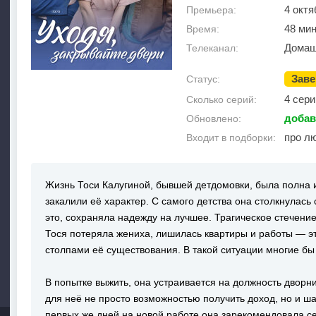
4 октя
Премьера:
48 ми
Время:
Домаш
Телеканал:
Зав
Статус:
4 сери
Сколько серий:
добав
Обновлено:
про л
Входит в подборки:
Жизнь Тоси Калугиной, бывшей детдомовки, была полна 
закалили её характер. С самого детства она столкнулась
это, сохраняла надежду на лучшее. Трагическое стечение
Тося потеряла жениха, лишилась квартиры и работы — 
столпами её существования. В такой ситуации многие бы 
В попытке выжить, она устраивается на должность дворн
для неё не просто возможностью получить доход, но и ша
первых же дней на новой работе она зарекомендовала с