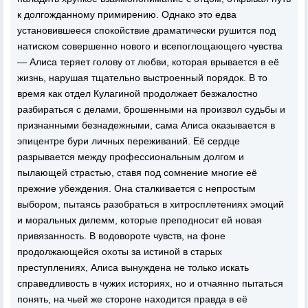
к долгожданному примирению. Однако это едва
установившееся спокойствие драматически рушится под
натиском совершенно нового и всепоглощающего чувства
— Алиса теряет голову от любви, которая врывается в её
жизнь, нарушая тщательно выстроенный порядок. В то
время как отдел Кулагиной продолжает безжалостно
разбираться с делами, брошенными на произвол судьбы и
признанными безнадежными, сама Алиса оказывается в
эпицентре бури личных переживаний. Её сердце
разрывается между профессиональным долгом и
пылающей страстью, ставя под сомнение многие её
прежние убеждения. Она сталкивается с непростым
выбором, пытаясь разобраться в хитросплетениях эмоций
и моральных дилемм, которые преподносит ей новая
привязанность. В водовороте чувств, на фоне
продолжающейся охоты за истиной в старых
преступлениях, Алиса вынуждена не только искать
справедливость в чужих историях, но и отчаянно пытаться
понять, на чьей же стороне находится правда в её