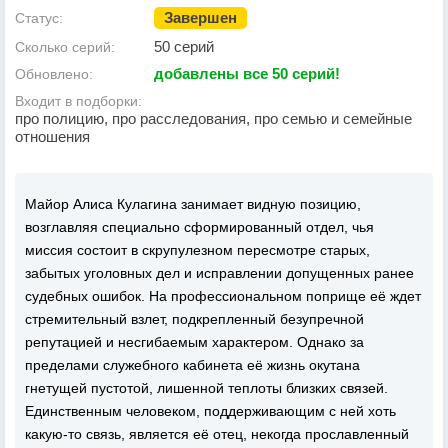
Завершен
Статус:
50 серий
Сколько серий:
добавлены все 50 серий!
Обновлено:
Входит в подборки:
про полицию, про расследования, про семью и семейные
отношения
Майор Алиса Кулагина занимает видную позицию,
возглавляя специально сформированный отдел, чья
миссия состоит в скрупулезном пересмотре старых,
забытых уголовных дел и исправлении допущенных ранее
судебных ошибок. На профессиональном поприще её ждет
стремительный взлет, подкрепленный безупречной
репутацией и несгибаемым характером. Однако за
пределами служебного кабинета её жизнь окутана
гнетущей пустотой, лишенной теплоты близких связей.
Единственным человеком, поддерживающим с ней хоть
какую-то связь, является её отец, некогда прославленный