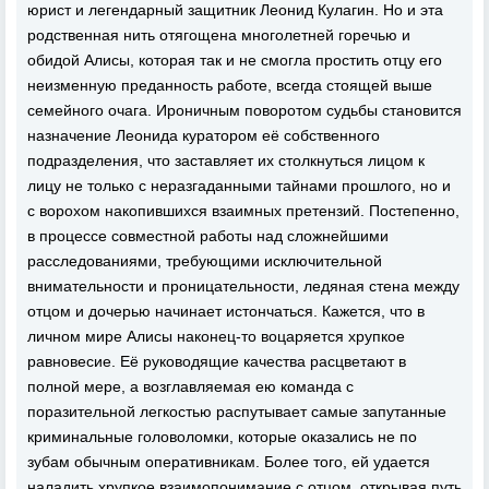
юрист и легендарный защитник Леонид Кулагин. Но и эта
родственная нить отягощена многолетней горечью и
обидой Алисы, которая так и не смогла простить отцу его
неизменную преданность работе, всегда стоящей выше
семейного очага. Ироничным поворотом судьбы становится
назначение Леонида куратором её собственного
подразделения, что заставляет их столкнуться лицом к
лицу не только с неразгаданными тайнами прошлого, но и
с ворохом накопившихся взаимных претензий. Постепенно,
в процессе совместной работы над сложнейшими
расследованиями, требующими исключительной
внимательности и проницательности, ледяная стена между
отцом и дочерью начинает истончаться. Кажется, что в
личном мире Алисы наконец-то воцаряется хрупкое
равновесие. Её руководящие качества расцветают в
полной мере, а возглавляемая ею команда с
поразительной легкостью распутывает самые запутанные
криминальные головоломки, которые оказались не по
зубам обычным оперативникам. Более того, ей удается
наладить хрупкое взаимопонимание с отцом, открывая путь