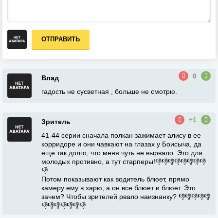
ОТПРАВИТЬ
0
Влад
гадость не сусветная , больше не смотрю.
+1
Зритель
41-44 серии сначала полкан зажимает алису в ее
корридоре и они чавкают на глазах у Боисыча, да
еще так долго, что меня чуть не вырвало. Это для
молодых противно, а тут старперы!👎👎👎👎👎👎👎👎
👎
Потом показывают как водитель блюет, прямо
камеру ему в харю, а он все блюет и блюет. Это
зачем? Чтобы зрителей рвало наизнанку? 👎👎👎👎👎
👎👎👎👎👎👎👎