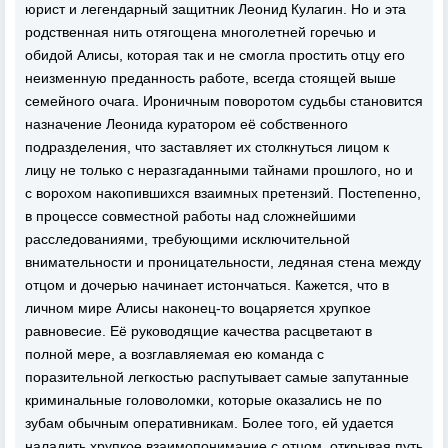
юрист и легендарный защитник Леонид Кулагин. Но и эта
родственная нить отягощена многолетней горечью и
обидой Алисы, которая так и не смогла простить отцу его
неизменную преданность работе, всегда стоящей выше
семейного очага. Ироничным поворотом судьбы становится
назначение Леонида куратором её собственного
подразделения, что заставляет их столкнуться лицом к
лицу не только с неразгаданными тайнами прошлого, но и
с ворохом накопившихся взаимных претензий. Постепенно,
в процессе совместной работы над сложнейшими
расследованиями, требующими исключительной
внимательности и проницательности, ледяная стена между
отцом и дочерью начинает истончаться. Кажется, что в
личном мире Алисы наконец-то воцаряется хрупкое
равновесие. Её руководящие качества расцветают в
полной мере, а возглавляемая ею команда с
поразительной легкостью распутывает самые запутанные
криминальные головоломки, которые оказались не по
зубам обычным оперативникам. Более того, ей удается
наладить хрупкое взаимопонимание с отцом, открывая путь