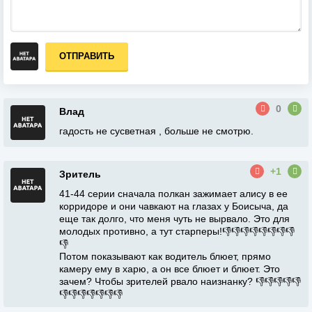
ОТПРАВИТЬ
0
Влад
гадость не сусветная , больше не смотрю.
+1
Зритель
41-44 серии сначала полкан зажимает алису в ее
корридоре и они чавкают на глазах у Боисыча, да
еще так долго, что меня чуть не вырвало. Это для
молодых противно, а тут старперы!👎👎👎👎👎👎👎👎
👎
Потом показывают как водитель блюет, прямо
камеру ему в харю, а он все блюет и блюет. Это
зачем? Чтобы зрителей рвало наизнанку? 👎👎👎👎👎
👎👎👎👎👎👎👎