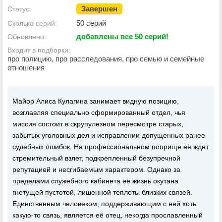
Завершен
Статус:
50 серий
Сколько серий:
добавлены все 50 серий!
Обновлено:
Входит в подборки:
про полицию, про расследования, про семью и семейные
отношения
Майор Алиса Кулагина занимает видную позицию,
возглавляя специально сформированный отдел, чья
миссия состоит в скрупулезном пересмотре старых,
забытых уголовных дел и исправлении допущенных ранее
судебных ошибок. На профессиональном поприще её ждет
стремительный взлет, подкрепленный безупречной
репутацией и несгибаемым характером. Однако за
пределами служебного кабинета её жизнь окутана
гнетущей пустотой, лишенной теплоты близких связей.
Единственным человеком, поддерживающим с ней хоть
какую-то связь, является её отец, некогда прославленный