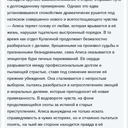
к долгожданному примирению. Однако это едва
установившееся спокойствие драматически рушится под
натиском совершенно нового и всепоглощающего чувства
— Алиса теряет голову от любви, которая врывается в её
жизнь, нарушая тщательно выстроенный порядок. В то
время как отдел Кулагиной продолжает безжалостно
разбираться с делами, брошенными на произвол судьбы и
признанными безнадежными, сама Алиса оказывается в
эпицентре бури личных переживаний. Её сердце
разрывается между профессиональным долгом и
пылающей страстью, ставя под сомнение многие её
прежние убеждения. Она сталкивается с непростым
выбором, пытаясь разобраться в хитросплетениях эмоций
и моральных дилемм, которые преподносит ей новая
привязанность. В водовороте чувств, на фоне
продолжающейся охоты за истиной в старых
преступлениях, Алиса вынуждена не только искать
справедливость в чужих историях, но и отчаянно пытаться
понять, на чьей же стороне находится правда в её