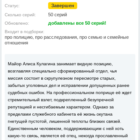
Завершен
Статус:
50 серий
Сколько серий:
добавлены все 50 серий!
Обновлено:
Входит в подборки:
про полицию, про расследования, про семью и семейные
отношения
Майор Алиса Кулагина занимает видную позицию,
возглавляя специально сформированный отдел, чья
миссия состоит в скрупулезном пересмотре старых,
забытых уголовных дел и исправлении допущенных ранее
судебных ошибок. На профессиональном поприще её ждет
стремительный взлет, подкрепленный безупречной
репутацией и несгибаемым характером. Однако за
пределами служебного кабинета её жизнь окутана
гнетущей пустотой, лишенной теплоты близких связей.
Единственным человеком, поддерживающим с ней хоть
какую-то связь, является её отец, некогда прославленный