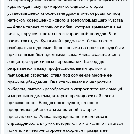
к долгожданному примирению. Однако это едва
установившееся спокойствие драматически рушится под
натиском совершенно нового и всепоглощающего чувства
— Алиса теряет голову от любви, которая врывается в её
жизнь, нарушая тщательно выстроенный порядок. В то
время как отдел Кулагиной продолжает безжалостно
разбираться с делами, брошенными на произвол судьбы и
признанными безнадежными, сама Алиса оказывается в
эпицентре бури личных переживаний. Её сердце
разрывается между профессиональным долгом и
пылающей страстью, ставя под сомнение многие её
прежние убеждения. Она сталкивается с непростым
выбором, пытаясь разобраться в хитросплетениях эмоций
и моральных дилемм, которые преподносит ей новая
привязанность. В водовороте чувств, на фоне
продолжающейся охоты за истиной в старых
преступлениях, Алиса вынуждена не только искать
справедливость в чужих историях, но и отчаянно пытаться
понять, на чьей же стороне находится правда в её