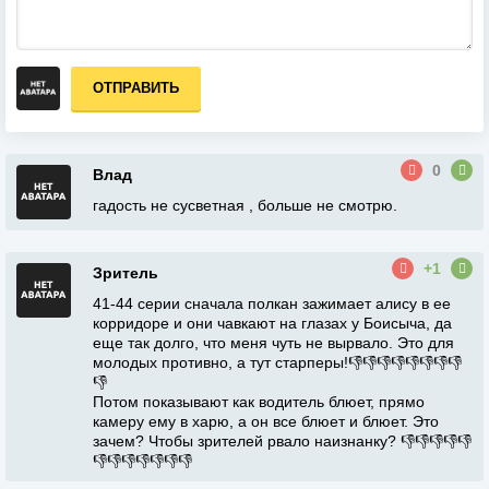
ОТПРАВИТЬ
0
Влад
гадость не сусветная , больше не смотрю.
+1
Зритель
41-44 серии сначала полкан зажимает алису в ее
корридоре и они чавкают на глазах у Боисыча, да
еще так долго, что меня чуть не вырвало. Это для
молодых противно, а тут старперы!👎👎👎👎👎👎👎👎
👎
Потом показывают как водитель блюет, прямо
камеру ему в харю, а он все блюет и блюет. Это
зачем? Чтобы зрителей рвало наизнанку? 👎👎👎👎👎
👎👎👎👎👎👎👎