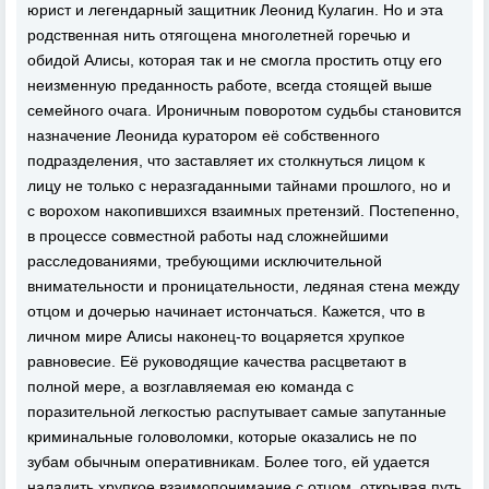
юрист и легендарный защитник Леонид Кулагин. Но и эта
родственная нить отягощена многолетней горечью и
обидой Алисы, которая так и не смогла простить отцу его
неизменную преданность работе, всегда стоящей выше
семейного очага. Ироничным поворотом судьбы становится
назначение Леонида куратором её собственного
подразделения, что заставляет их столкнуться лицом к
лицу не только с неразгаданными тайнами прошлого, но и
с ворохом накопившихся взаимных претензий. Постепенно,
в процессе совместной работы над сложнейшими
расследованиями, требующими исключительной
внимательности и проницательности, ледяная стена между
отцом и дочерью начинает истончаться. Кажется, что в
личном мире Алисы наконец-то воцаряется хрупкое
равновесие. Её руководящие качества расцветают в
полной мере, а возглавляемая ею команда с
поразительной легкостью распутывает самые запутанные
криминальные головоломки, которые оказались не по
зубам обычным оперативникам. Более того, ей удается
наладить хрупкое взаимопонимание с отцом, открывая путь